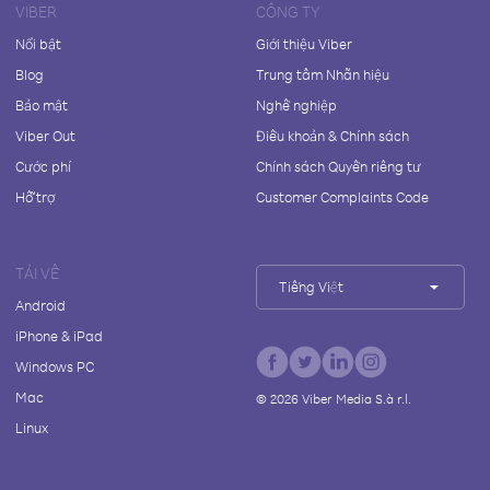
VIBER
CÔNG TY
Nổi bật
Giới thiệu Viber
Blog
Trung tâm Nhãn hiệu
Bảo mật
Nghề nghiệp
Viber Out
Điều khoản & Chính sách
Cước phí
Chính sách Quyền riêng tư
Hỗ trợ
Customer Complaints Code
TẢI VỀ
Tiếng Việt
Android
iPhone & iPad
Windows PC
Mac
©
2026
Viber Media S.à r.l.
Linux