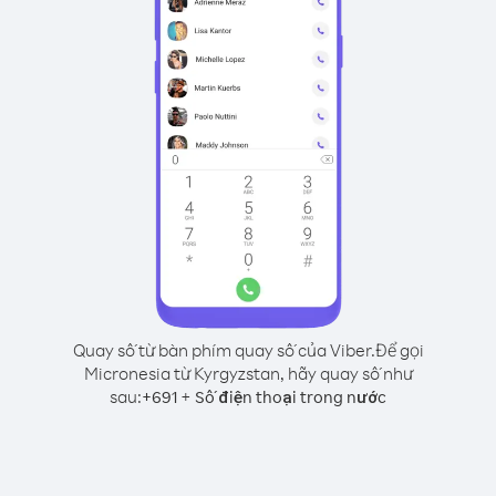
Quay số từ bàn phím quay số của Viber.
Để gọi
Micronesia từ Kyrgyzstan, hãy quay số như
sau:
+
+
691
Số điện thoại trong nước