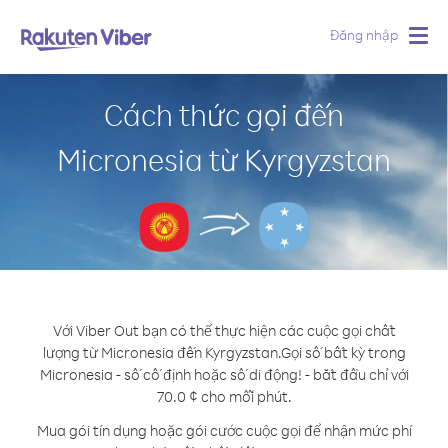
Đăng nhập
Togg
navig
Cách thức gọi đến
Micronesia từ Kyrgyzstan
Với Viber Out bạn có thể thực hiện các cuộc gọi chất
lượng từ Micronesia đến Kyrgyzstan.
Gọi số bất kỳ trong
Micronesia - số cố định hoặc số di động! - bắt đầu chỉ với
70.0 ¢ cho mỗi phút.
Mua gói tín dụng hoặc gói cước cuộc gọi để nhận mức phí