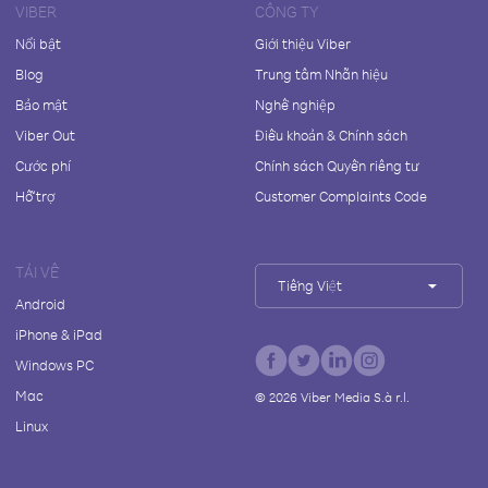
VIBER
CÔNG TY
Nổi bật
Giới thiệu Viber
Blog
Trung tâm Nhãn hiệu
Bảo mật
Nghề nghiệp
Viber Out
Điều khoản & Chính sách
Cước phí
Chính sách Quyền riêng tư
Hỗ trợ
Customer Complaints Code
TẢI VỀ
Tiếng Việt
Android
iPhone & iPad
Windows PC
Mac
©
2026
Viber Media S.à r.l.
Linux