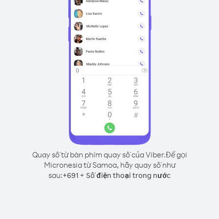
Quay số từ bàn phím quay số của Viber.
Để gọi
Micronesia từ Samoa, hãy quay số như
sau:
+
+
691
Số điện thoại trong nước