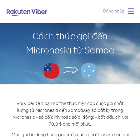
Đăng nhập
Togg
navig
Cách thức gọi đến
Micronesia từ Samoa
Với Viber Out bạn có thể thực hiện các cuộc gọi chất
lượng từ Micronesia đến Samoa.
Gọi số bất kỳ trong
Micronesia - số cố định hoặc số di động! - bắt đầu chỉ với
70.0 ¢ cho mỗi phút.
Mua gói tín dụng hoặc gói cước cuộc gọi để nhận mức phí