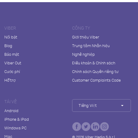
VIBER
CÔNG TY
Nổi bật
Giới thiệu Viber
Blog
Trung tâm Nhãn hiệu
Bảo mật
Nghề nghiệp
Viber Out
Điều khoản & Chính sách
Cước phí
Chính sách Quyền riêng tư
Hỗ trợ
Customer Complaints Code
TẢI VỀ
Tiếng Việt
Android
iPhone & iPad
Windows PC
Mac
©
2026
Viber Media S.à r.l.