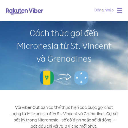
Đăng nhập
Togg
navig
Cách thức gọi đến
Micronesia từ St. Vincent
và Grenadines
Với Viber Out bạn có thể thực hiện các cuộc gọi chất
lượng từ Micronesia đến St. Vincent và Grenadines.
Gọi số
bất kỳ trong Micronesia - số cố định hoặc số di động! -
bắt đầu chỉ với 70.0 ¢ cho mỗi phút.