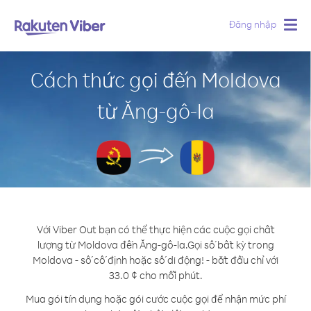
Đăng nhập
Togg
navig
Cách thức gọi đến Moldova
từ Ăng-gô-la
Với Viber Out bạn có thể thực hiện các cuộc gọi chất
lượng từ Moldova đến Ăng-gô-la.
Gọi số bất kỳ trong
Moldova - số cố định hoặc số di động! - bắt đầu chỉ với
33.0 ¢ cho mỗi phút.
Mua gói tín dụng hoặc gói cước cuộc gọi để nhận mức phí