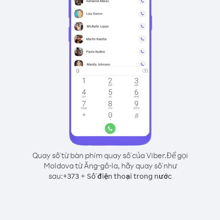
Quay số từ bàn phím quay số của Viber.
Để gọi
Moldova từ Ăng-gô-la, hãy quay số như
sau:
+
+
373
Số điện thoại trong nước