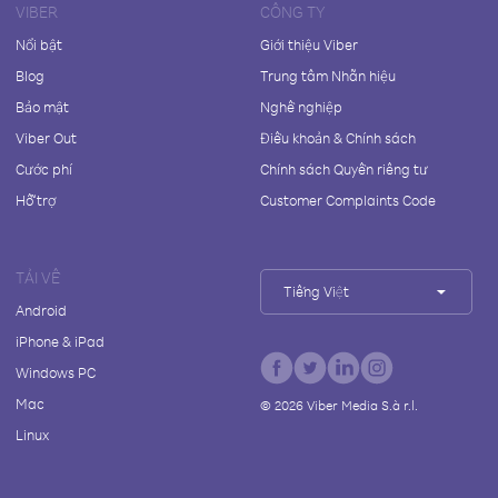
VIBER
CÔNG TY
Nổi bật
Giới thiệu Viber
Blog
Trung tâm Nhãn hiệu
Bảo mật
Nghề nghiệp
Viber Out
Điều khoản & Chính sách
Cước phí
Chính sách Quyền riêng tư
Hỗ trợ
Customer Complaints Code
TẢI VỀ
Tiếng Việt
Android
iPhone & iPad
Windows PC
Mac
©
2026
Viber Media S.à r.l.
Linux