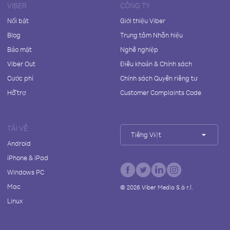
VIBER
CÔNG TY
Nổi bật
Giới thiệu Viber
Blog
Trung tâm Nhãn hiệu
Bảo mật
Nghề nghiệp
Viber Out
Điều khoản & Chính sách
Cước phí
Chính sách Quyền riêng tư
Hỗ trợ
Customer Complaints Code
TẢI VỀ
Tiếng Việt
Android
iPhone & iPad
Windows PC
Mac
©
2026
Viber Media S.à r.l.
Linux