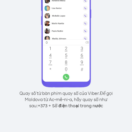
Quay số từ bàn phím quay số của Viber.
Để gọi
Moldova từ Ac-mê-ni-a, hãy quay số như
sau:
+
+
373
Số điện thoại trong nước