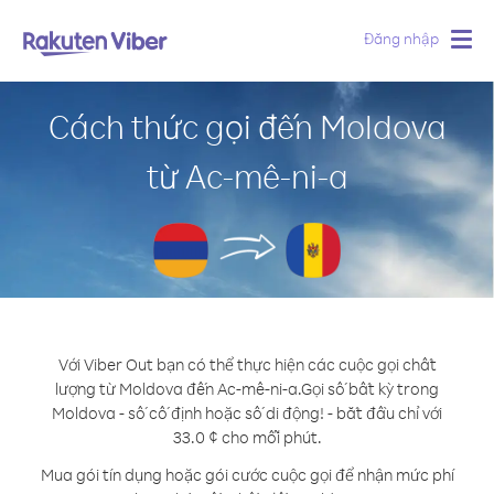
Đăng nhập
Togg
navig
Cách thức gọi đến Moldova
từ Ac-mê-ni-a
Với Viber Out bạn có thể thực hiện các cuộc gọi chất
lượng từ Moldova đến Ac-mê-ni-a.
Gọi số bất kỳ trong
Moldova - số cố định hoặc số di động! - bắt đầu chỉ với
33.0 ¢ cho mỗi phút.
Mua gói tín dụng hoặc gói cước cuộc gọi để nhận mức phí