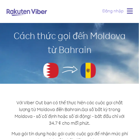
Đăng nhập
Togg
navig
Cách thức gọi đến Moldova
từ Bahrain
Với Viber Out bạn có thể thực hiện các cuộc gọi chất
lượng từ Moldova đến Bahrain.
Gọi số bất kỳ trong
Moldova - số cố định hoặc số di động! - bắt đầu chỉ với
34.7 ¢ cho mỗi phút.
Mua gói tín dụng hoặc gói cước cuộc gọi để nhận mức phí