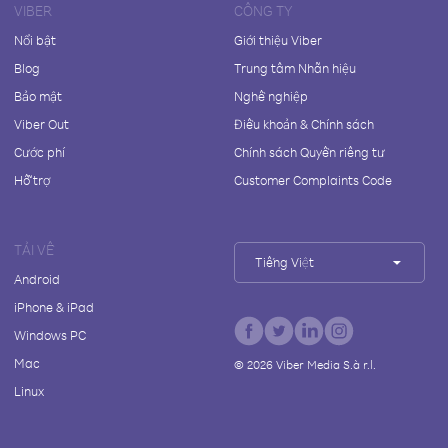
VIBER
CÔNG TY
Nổi bật
Giới thiệu Viber
Blog
Trung tâm Nhãn hiệu
Bảo mật
Nghề nghiệp
Viber Out
Điều khoản & Chính sách
Cước phí
Chính sách Quyền riêng tư
Hỗ trợ
Customer Complaints Code
TẢI VỀ
Tiếng Việt
Android
iPhone & iPad
Windows PC
Mac
©
2026
Viber Media S.à r.l.
Linux