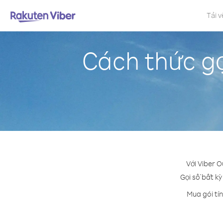
Tải v
Cách thức gọ
Với Viber O
Gọi số bất kỳ
Mua gói tí