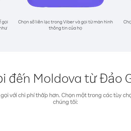
 gọi
Chọn số liên lạc trong Viber và gọi từ màn hình
Chọ
 như
thông tin của họ
i đến Moldova từ Đảo 
gọi với chi phí thấp hơn. Chọn một trong các tùy chọ
chúng tôi: