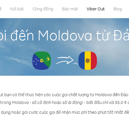
ề
Nổi bật
Cộng đồng
Bảo mật
Viber Out
Blog
i đến Moldova từ Đ
ut bạn có thể thực hiện các cuộc gọi chất lượng từ Moldova đến Đảo
 trong Moldova - số cố định hoặc số di động! - bắt đầu chỉ với 33.0 ¢
n dụng hoặc gói cước cuộc gọi để nhận mức phí theo phút tốt nhất đ