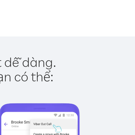
t dễ dàng.
ạn có thể: