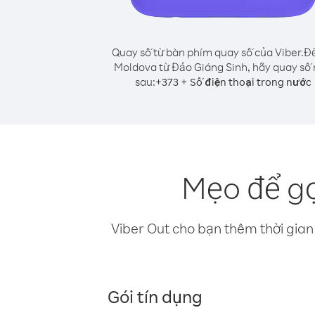
Quay số từ bàn phím quay số của Viber.
Để
Moldova từ Đảo Giáng Sinh, hãy quay số
sau:
+
+
373
Số điện thoại trong nước
Mẹo để gọ
Viber Out cho bạn thêm thời gian 
Gói tín dụng