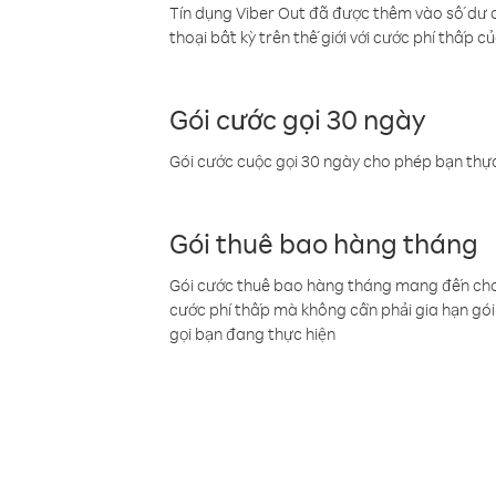
Tín dụng Viber Out đã được thêm vào số dư củ
thoại bất kỳ trên thế giới với cước phí thấp củ
Gói cước gọi 30 ngày
Gói cước cuộc gọi 30 ngày cho phép bạn thực
Gói thuê bao hàng tháng
Gói cước thuê bao hàng tháng mang đến cho b
cước phí thấp mà không cần phải gia hạn gói 
gọi bạn đang thực hiện