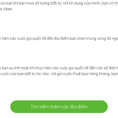
a bạn khi bạn mua số lượng bất kỳ. Với tín dụng của mình, bạn có th
a Viber.
 hiện các cuộc gọi quốc tế đến địa điểm bạn chọn trong vòng 30 ngày
ạn sự linh hoạt khi thực hiện các cuộc gọi quốc tế đến các số điện 
cước của bạn bất kỳ lúc nào. Với gói cước thuê bao hàng tháng, bạn 
Tìm kiếm thêm các địa điểm