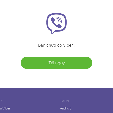
Bạn chưa có Viber?
Tải ngay
TY
TẢI VỀ
ệu Viber
Android