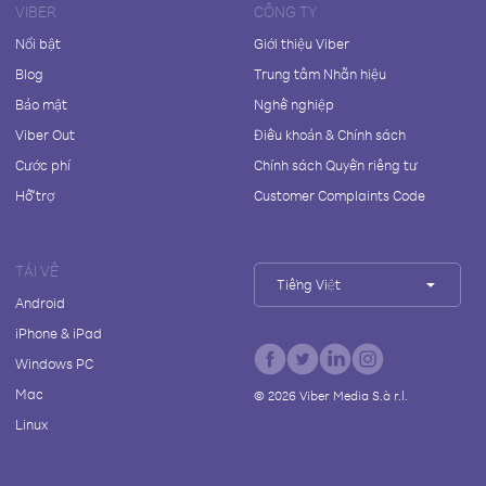
VIBER
CÔNG TY
Nổi bật
Giới thiệu Viber
Blog
Trung tâm Nhãn hiệu
Bảo mật
Nghề nghiệp
Viber Out
Điều khoản & Chính sách
Cước phí
Chính sách Quyền riêng tư
Hỗ trợ
Customer Complaints Code
TẢI VỀ
Tiếng Việt
Android
iPhone & iPad
Windows PC
Mac
©
2026
Viber Media S.à r.l.
Linux