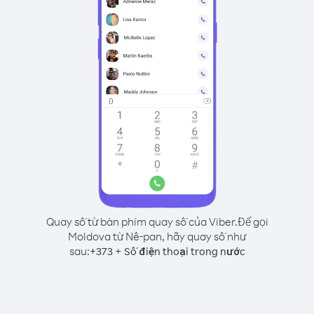
Quay số từ bàn phím quay số của Viber.
Để gọi
Moldova từ Nê-pan, hãy quay số như
sau:
+
+
373
Số điện thoại trong nước