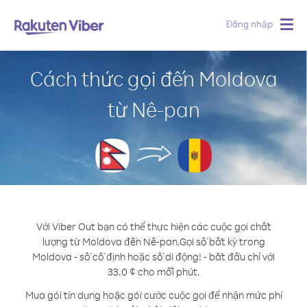
Đăng nhập
Togg
navig
Cách thức gọi đến Moldova
từ Nê-pan
Với Viber Out bạn có thể thực hiện các cuộc gọi chất
lượng từ Moldova đến Nê-pan.
Gọi số bất kỳ trong
Moldova - số cố định hoặc số di động! - bắt đầu chỉ với
33.0 ¢ cho mỗi phút.
Mua gói tín dụng hoặc gói cước cuộc gọi để nhận mức phí