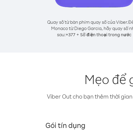
Quay số từ bàn phím quay số của Viber.
Để
Monaco từ Diego Garcia, hãy quay số n
sau:
+
+
377
Số điện thoại trong nước
Mẹo để 
Viber Out cho bạn thêm thời gian 
Gói tín dụng