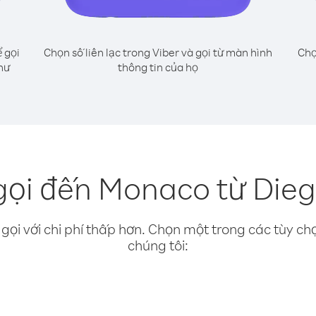
 gọi
Chọn số liên lạc trong Viber và gọi từ màn hình
Chọ
hư
thông tin của họ
gọi đến Monaco từ Dieg
gọi với chi phí thấp hơn. Chọn một trong các tùy chọ
chúng tôi: