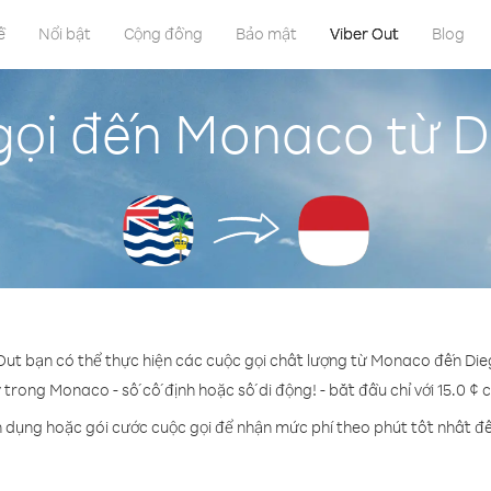
ề
Nổi bật
Cộng đồng
Bảo mật
Viber Out
Blog
gọi đến Monaco từ D
 Out bạn có thể thực hiện các cuộc gọi chất lượng từ Monaco đến Die
ỳ trong Monaco - số cố định hoặc số di động! - bắt đầu chỉ với 15.0 ¢ 
n dụng hoặc gói cước cuộc gọi để nhận mức phí theo phút tốt nhất 