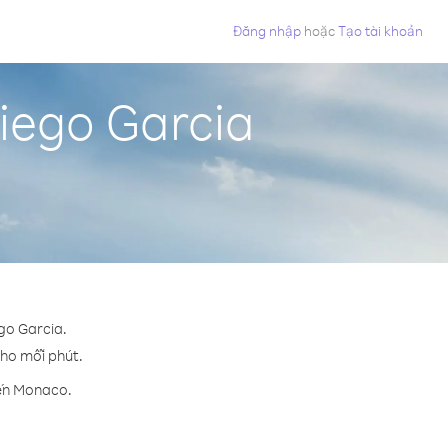
Đăng nhập
hoặc
Tạo tài khoản
iego Garcia
go Garcia.
cho mỗi phút.
đến Monaco.