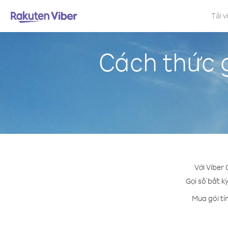
Tải v
Cách thức 
Với Viber
Gọi số bất k
Mua gói tí