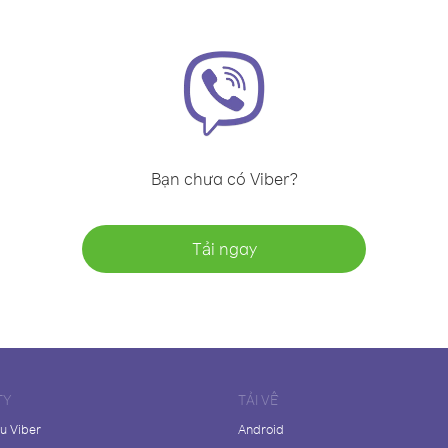
Bạn chưa có Viber?
Tải ngay
TY
TẢI VỀ
ệu Viber
Android