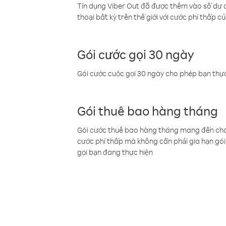
Tín dụng Viber Out đã được thêm vào số dư củ
thoại bất kỳ trên thế giới với cước phí thấp củ
Gói cước gọi 30 ngày
Gói cước cuộc gọi 30 ngày cho phép bạn thực
Gói thuê bao hàng tháng
Gói cước thuê bao hàng tháng mang đến cho b
cước phí thấp mà không cần phải gia hạn gói 
gọi bạn đang thực hiện