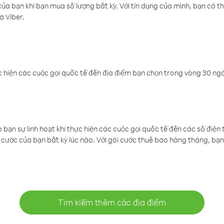
a bạn khi bạn mua số lượng bất kỳ. Với tín dụng của mình, bạn có th
a Viber.
 hiện các cuộc gọi quốc tế đến địa điểm bạn chọn trong vòng 30 ngày
ạn sự linh hoạt khi thực hiện các cuộc gọi quốc tế đến các số điện 
cước của bạn bất kỳ lúc nào. Với gói cước thuê bao hàng tháng, bạn 
Tìm kiếm thêm các địa điểm