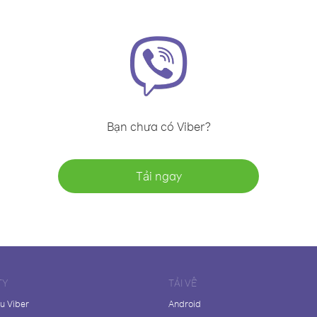
Bạn chưa có Viber?
Tải ngay
TY
TẢI VỀ
ệu Viber
Android