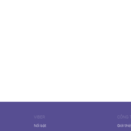
VIBER
CÔNG 
Nổi bật
Giới thi