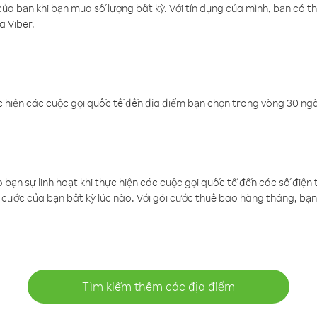
a bạn khi bạn mua số lượng bất kỳ. Với tín dụng của mình, bạn có th
a Viber.
 hiện các cuộc gọi quốc tế đến địa điểm bạn chọn trong vòng 30 ngày
ạn sự linh hoạt khi thực hiện các cuộc gọi quốc tế đến các số điện 
cước của bạn bất kỳ lúc nào. Với gói cước thuê bao hàng tháng, bạn 
Tìm kiếm thêm các địa điểm