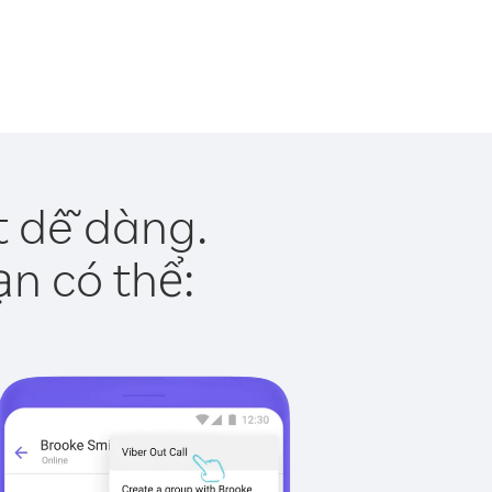
t dễ dàng.
ạn có thể: