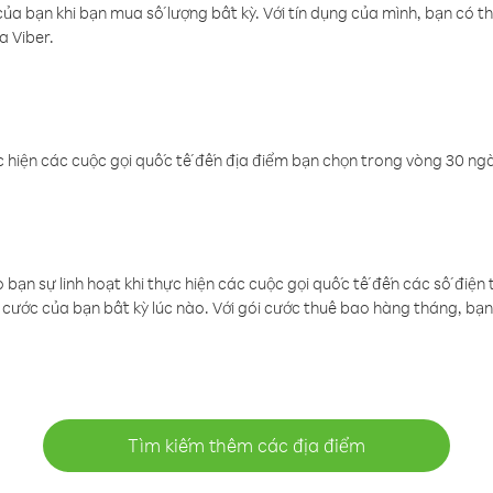
a bạn khi bạn mua số lượng bất kỳ. Với tín dụng của mình, bạn có th
a Viber.
 hiện các cuộc gọi quốc tế đến địa điểm bạn chọn trong vòng 30 ngày
ạn sự linh hoạt khi thực hiện các cuộc gọi quốc tế đến các số điện 
cước của bạn bất kỳ lúc nào. Với gói cước thuê bao hàng tháng, bạn 
Tìm kiếm thêm các địa điểm