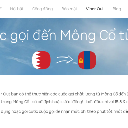
ề
Nổi bật
Cộng đồng
Bảo mật
Viber Out
Blog
c gọi đến Mông Cổ t
er Out bạn có thể thực hiện các cuộc gọi chất lượng từ Mông Cổ đến 
 trong Mông Cổ - số cố định hoặc số di động! - bắt đầu chỉ với 15.8 ¢
n dụng hoặc gói cước cuộc gọi để nhận mức phí theo phút tốt nhất đ