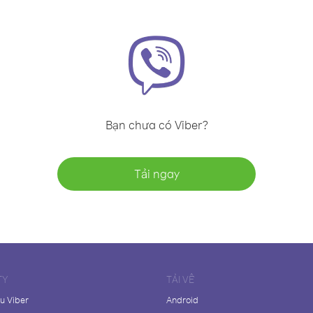
Bạn chưa có Viber?
Tải ngay
TY
TẢI VỀ
ệu Viber
Android