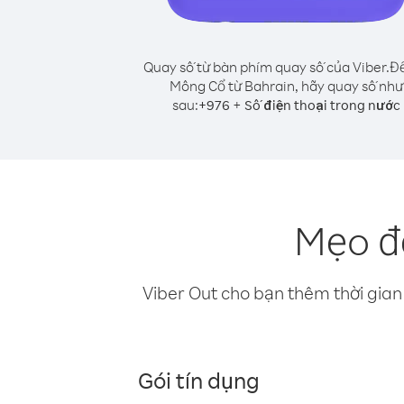
Quay số từ bàn phím quay số của Viber.
Để
Mông Cổ từ Bahrain, hãy quay số như
sau:
+
+
976
Số điện thoại trong nước
Mẹo đ
Viber Out cho bạn thêm thời gian 
Gói tín dụng