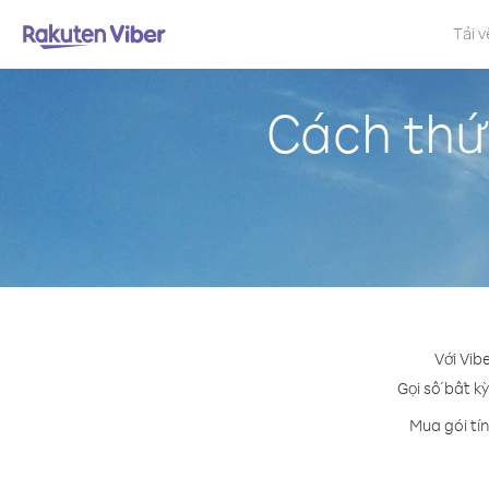
Tải v
Cách thứ
Với Vib
Gọi số bất kỳ
Mua gói tí