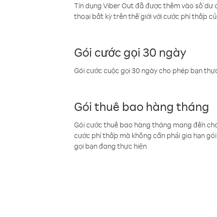
Tín dụng Viber Out đã được thêm vào số dư củ
thoại bất kỳ trên thế giới với cước phí thấp củ
Gói cước gọi 30 ngày
Gói cước cuộc gọi 30 ngày cho phép bạn thực
Gói thuê bao hàng tháng
Gói cước thuê bao hàng tháng mang đến cho b
cước phí thấp mà không cần phải gia hạn gói 
gọi bạn đang thực hiện