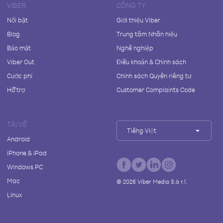
VIBER
CÔNG TY
Nổi bật
Giới thiệu Viber
Blog
Trung tâm Nhãn hiệu
Bảo mật
Nghề nghiệp
Viber Out
Điều khoản & Chính sách
Cước phí
Chính sách Quyền riêng tư
Hỗ trợ
Customer Complaints Code
TẢI VỀ
Tiếng Việt
Android
iPhone & iPad
Windows PC
Mac
©
2026
Viber Media S.à r.l.
Linux