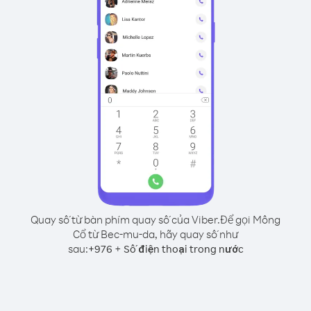
Quay số từ bàn phím quay số của Viber.
Để gọi Mông
Cổ từ Bec-mu-da, hãy quay số như
sau:
+
+
976
Số điện thoại trong nước