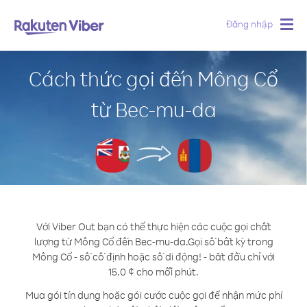
Đăng nhập
Togg
navig
Cách thức gọi đến Mông Cổ
từ Bec-mu-da
Với Viber Out bạn có thể thực hiện các cuộc gọi chất
lượng từ Mông Cổ đến Bec-mu-da.
Gọi số bất kỳ trong
Mông Cổ - số cố định hoặc số di động! - bắt đầu chỉ với
15.0 ¢ cho mỗi phút.
Mua gói tín dụng hoặc gói cước cuộc gọi để nhận mức phí