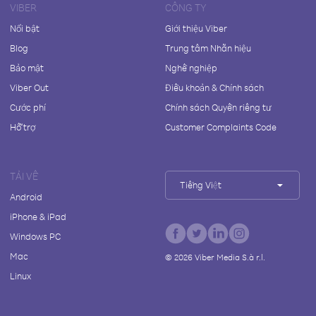
VIBER
CÔNG TY
Nổi bật
Giới thiệu Viber
Blog
Trung tâm Nhãn hiệu
Bảo mật
Nghề nghiệp
Viber Out
Điều khoản & Chính sách
Cước phí
Chính sách Quyền riêng tư
Hỗ trợ
Customer Complaints Code
TẢI VỀ
Tiếng Việt
Android
iPhone & iPad
Windows PC
Mac
©
2026
Viber Media S.à r.l.
Linux