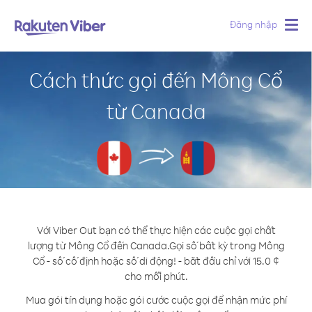
Đăng nhập
Togg
navig
Cách thức gọi đến Mông Cổ
từ Canada
Với Viber Out bạn có thể thực hiện các cuộc gọi chất
lượng từ Mông Cổ đến Canada.
Gọi số bất kỳ trong Mông
Cổ - số cố định hoặc số di động! - bắt đầu chỉ với 15.0 ¢
cho mỗi phút.
Mua gói tín dụng hoặc gói cước cuộc gọi để nhận mức phí