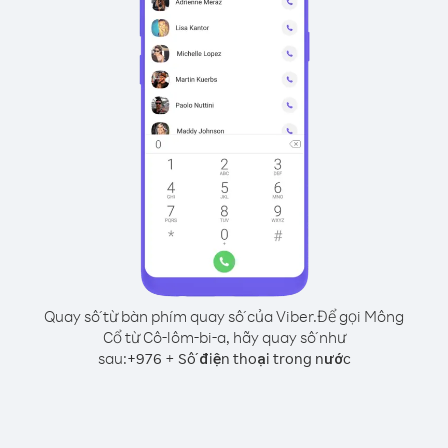
Quay số từ bàn phím quay số của Viber.
Để gọi Mông
Cổ từ Cô-lôm-bi-a, hãy quay số như
sau:
+
+
976
Số điện thoại trong nước