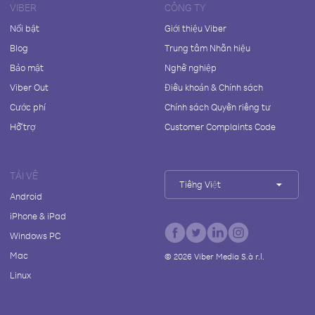
VIBER
CÔNG TY
Nổi bật
Giới thiệu Viber
Blog
Trung tâm Nhãn hiệu
Bảo mật
Nghề nghiệp
Viber Out
Điều khoản & Chính sách
Cước phí
Chính sách Quyền riêng tư
Hỗ trợ
Customer Complaints Code
TẢI VỀ
Tiếng Việt
Android
iPhone & iPad
Windows PC
Mac
©
2026
Viber Media S.à r.l.
Linux