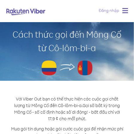
Đăng nhập
Togg
navig
Cách thức gọi đến Mông Cổ
từ Cô-lôm-bi-a
Với Viber Out bạn có thể thực hiện các cuộc gọi chất
lượng từ Mông Cổ đến Cô-lôm-bi-a.
Gọi số bất kỳ trong
Mông Cổ - số cố định hoặc số di động! - bắt đầu chỉ với
17.9 ¢ cho mỗi phút.
Mua gói tín dụng hoặc gói cước cuộc gọi để nhận mức phí