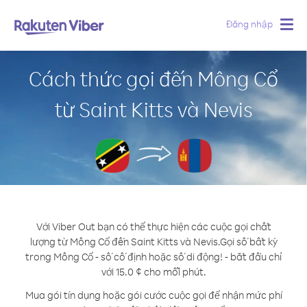
Đăng nhập
Togg
navig
Cách thức gọi đến Mông Cổ
từ Saint Kitts và Nevis
Với Viber Out bạn có thể thực hiện các cuộc gọi chất
lượng từ Mông Cổ đến Saint Kitts và Nevis.
Gọi số bất kỳ
trong Mông Cổ - số cố định hoặc số di động! - bắt đầu chỉ
với 15.0 ¢ cho mỗi phút.
Mua gói tín dụng hoặc gói cước cuộc gọi để nhận mức phí