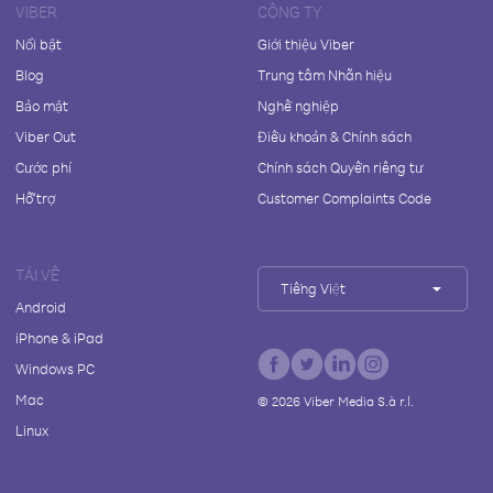
VIBER
CÔNG TY
Nổi bật
Giới thiệu Viber
Blog
Trung tâm Nhãn hiệu
Bảo mật
Nghề nghiệp
Viber Out
Điều khoản & Chính sách
Cước phí
Chính sách Quyền riêng tư
Hỗ trợ
Customer Complaints Code
TẢI VỀ
Tiếng Việt
Android
iPhone & iPad
Windows PC
Mac
©
2026
Viber Media S.à r.l.
Linux