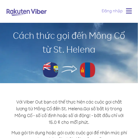
Đăng nhập
Togg
navig
Cách thức gọi đến Mông Cổ
từ St. Helena
Với Viber Out bạn có thể thực hiện các cuộc gọi chất
lượng từ Mông Cổ đến St. Helena.
Gọi số bất kỳ trong
Mông Cổ - số cố định hoặc số di động! - bắt đầu chỉ với
15.0 ¢ cho mỗi phút.
Mua gói tín dụng hoặc gói cước cuộc gọi để nhận mức phí