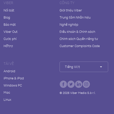
VIBER
CÔNG TY
Nổi bật
Giới thiệu Viber
Blog
Trung tâm Nhãn hiệu
Bảo mật
Nghề nghiệp
Viber Out
Điều khoản & Chính sách
Cước phí
Chính sách Quyền riêng tư
Hỗ trợ
Customer Complaints Code
TẢI VỀ
Tiếng Việt
Android
iPhone & iPad
Windows PC
Mac
©
2026
Viber Media S.à r.l.
Linux