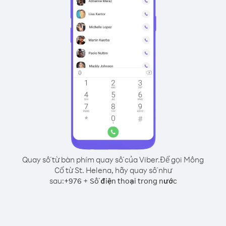
Quay số từ bàn phím quay số của Viber.
Để gọi Mông
Cổ từ St. Helena, hãy quay số như
sau:
+
+
976
Số điện thoại trong nước