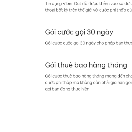
Tín dụng Viber Out đã được thêm vào số dư củ
thoại bất kỳ trên thế giới với cước phí thấp củ
Gói cước gọi 30 ngày
Gói cước cuộc gọi 30 ngày cho phép bạn thực
Gói thuê bao hàng tháng
Gói cước thuê bao hàng tháng mang đến cho b
cước phí thấp mà không cần phải gia hạn gói 
gọi bạn đang thực hiện