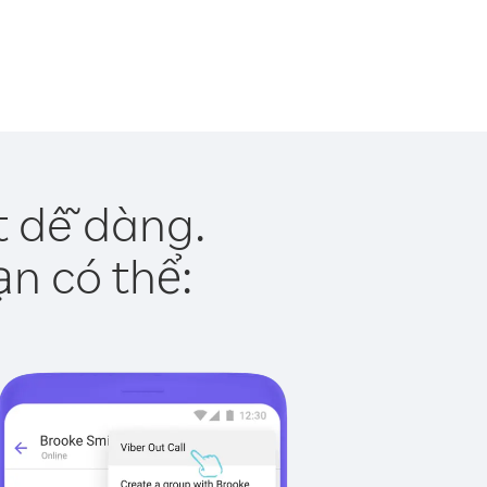
t dễ dàng.
ạn có thể: