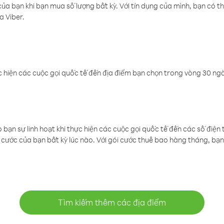
a bạn khi bạn mua số lượng bất kỳ. Với tín dụng của mình, bạn có th
a Viber.
 hiện các cuộc gọi quốc tế đến địa điểm bạn chọn trong vòng 30 ngày
ạn sự linh hoạt khi thực hiện các cuộc gọi quốc tế đến các số điện 
cước của bạn bất kỳ lúc nào. Với gói cước thuê bao hàng tháng, bạn 
Tìm kiếm thêm các địa điểm