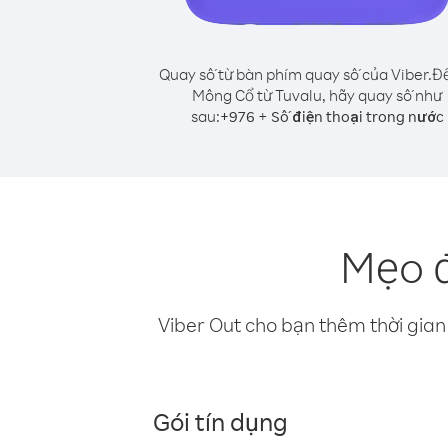
Quay số từ bàn phím quay số của Viber.
Để
Mông Cổ từ Tuvalu, hãy quay số như
sau:
+
+
976
Số điện thoại trong nước
Mẹo đ
Viber Out cho bạn thêm thời gian 
Gói tín dụng