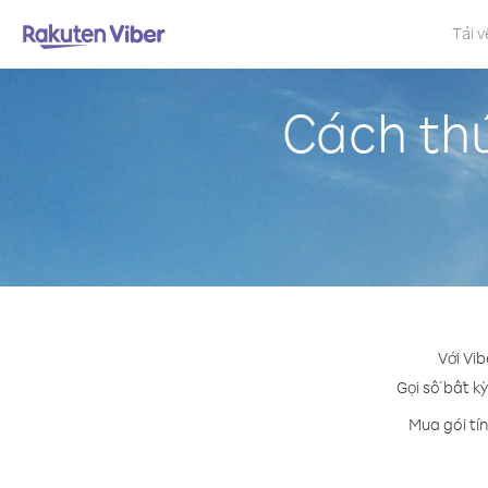
Tải v
Cách thứ
Với Vi
Gọi số bất kỳ
Mua gói tí