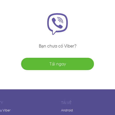
Bạn chưa có Viber?
Tải ngay
TY
TẢI VỀ
ệu Viber
Android