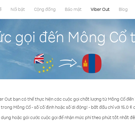
ề
Nổi bật
Cộng đồng
Bảo mật
Viber Out
Blog
c gọi đến Mông Cổ 
ber Out bạn có thể thực hiện các cuộc gọi chất lượng từ Mông Cổ đến 
 trong Mông Cổ - số cố định hoặc số di động! - bắt đầu chỉ với 15.0 ¢
n dụng hoặc gói cước cuộc gọi để nhận mức phí theo phút tốt nhất đ