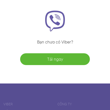
Bạn chưa có Viber?
Tải ngay
VIBER
CÔNG TY