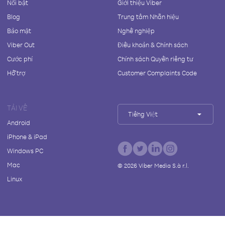
Nổi bật
Giới thiệu Viber
Blog
Trung tâm Nhãn hiệu
Bảo mật
Nghề nghiệp
Viber Out
Điều khoản & Chính sách
Cước phí
Chính sách Quyền riêng tư
Hỗ trợ
Customer Complaints Code
TẢI VỀ
Tiếng Việt
Android
iPhone & iPad
Windows PC
Mac
©
2026
Viber Media S.à r.l.
Linux