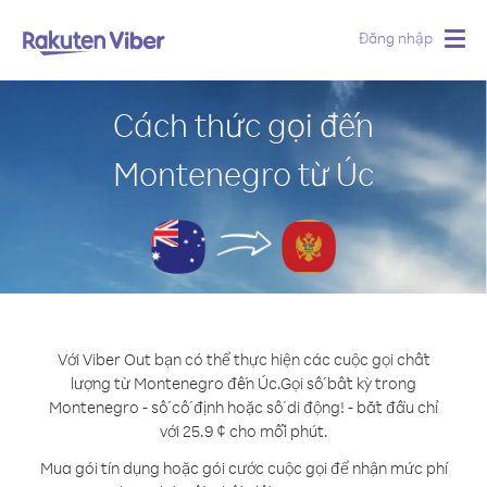
Đăng nhập
Togg
navig
Cách thức gọi đến
Montenegro từ Úc
Với Viber Out bạn có thể thực hiện các cuộc gọi chất
lượng từ Montenegro đến Úc.
Gọi số bất kỳ trong
Montenegro - số cố định hoặc số di động! - bắt đầu chỉ
với 25.9 ¢ cho mỗi phút.
Mua gói tín dụng hoặc gói cước cuộc gọi để nhận mức phí