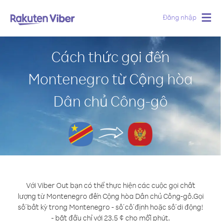
Đăng nhập
Togg
navig
Cách thức gọi đến
Montenegro từ Cộng hòa
Dân chủ Công-gô
Với Viber Out bạn có thể thực hiện các cuộc gọi chất
lượng từ Montenegro đến Cộng hòa Dân chủ Công-gô.
Gọi
số bất kỳ trong Montenegro - số cố định hoặc số di động!
- bắt đầu chỉ với 23.5 ¢ cho mỗi phút.