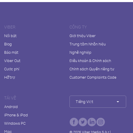
VIBER
CÔNG TY
Nổi bật
Giới thiệu Viber
Blog
Trung tâm Nhãn hiệu
Bảo mật
Nghề nghiệp
Viber Out
Điều khoản & Chính sách
Cước phí
Chính sách Quyền riêng tư
Hỗ trợ
Customer Complaints Code
TẢI VỀ
Tiếng Việt
Android
iPhone & iPad
Windows PC
Mac
©
2026
Viber Media S.à r.l.