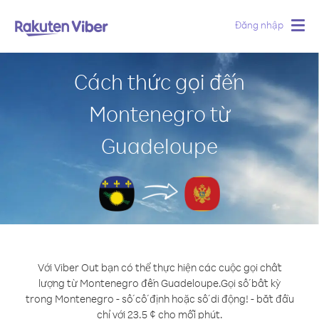
Đăng nhập
Togg
navig
Cách thức gọi đến
Montenegro từ
Guadeloupe
Với Viber Out bạn có thể thực hiện các cuộc gọi chất
lượng từ Montenegro đến Guadeloupe.
Gọi số bất kỳ
trong Montenegro - số cố định hoặc số di động! - bắt đầu
chỉ với 23.5 ¢ cho mỗi phút.