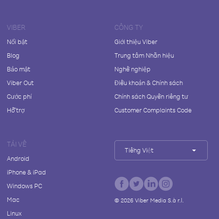
VIBER
CÔNG TY
Nổi bật
Giới thiệu Viber
Blog
Trung tâm Nhãn hiệu
Bảo mật
Nghề nghiệp
Viber Out
Điều khoản & Chính sách
Cước phí
Chính sách Quyền riêng tư
Hỗ trợ
Customer Complaints Code
TẢI VỀ
Tiếng Việt
Android
iPhone & iPad
Windows PC
Mac
©
2026
Viber Media S.à r.l.
Linux