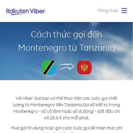
Đăng nhập
Togg
navig
Cách thức gọi đến
Montenegro từ Tanzania
Với Viber Out bạn có thể thực hiện các cuộc gọi chất
lượng từ Montenegro đến Tanzania.
Gọi số bất kỳ trong
Montenegro - số cố định hoặc số di động! - bắt đầu chỉ
với 23.5 ¢ cho mỗi phút.
Mua gói tín dụng hoặc gói cước cuộc gọi để nhận mức phí