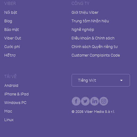
VIBER
CÔNG TY
Nổi bật
Giới thiệu Viber
Blog
Trung tâm Nhãn hiệu
Bảo mật
Nghề nghiệp
Viber Out
Điều khoản & Chính sách
Cước phí
Chính sách Quyền riêng tư
Hỗ trợ
Customer Complaints Code
TẢI VỀ
Tiếng Việt
Android
iPhone & iPad
Windows PC
Mac
©
2026
Viber Media S.à r.l.
Linux