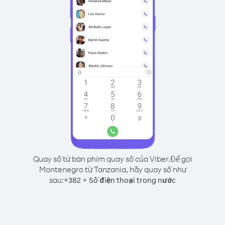
Quay số từ bàn phím quay số của Viber.
Để gọi
Montenegro từ Tanzania, hãy quay số như
sau:
+
+
382
Số điện thoại trong nước