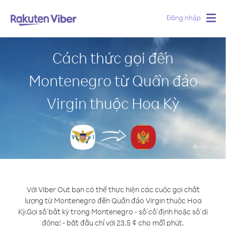
Đăng nhập
Togg
navig
Cách thức gọi đến
Montenegro từ Quần đảo
Virgin thuộc Hoa Kỳ
Với Viber Out bạn có thể thực hiện các cuộc gọi chất
lượng từ Montenegro đến Quần đảo Virgin thuộc Hoa
Kỳ.
Gọi số bất kỳ trong Montenegro - số cố định hoặc số di
động! - bắt đầu chỉ với 23.5 ¢ cho mỗi phút.