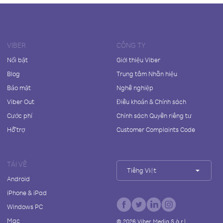
VIBER
CÔNG TY
Nổi bật
Giới thiệu Viber
Blog
Trung tâm Nhãn hiệu
Bảo mật
Nghề nghiệp
Viber Out
Điều khoản & Chính sách
Cước phí
Chính sách Quyền riêng tư
Hỗ trợ
Customer Complaints Code
TẢI VỀ
Tiếng Việt
Android
iPhone & iPad
Windows PC
Mac
©
2026
Viber Media S.à r.l.