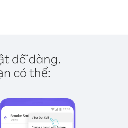
ật dễ dàng.
ạn có thể: