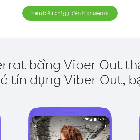
Xem biểu phí gọi đến Montserrat
rrat bằng Viber Out th
ó tín dụng Viber Out, b