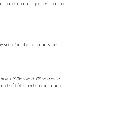
ể thực hiện cuộc gọi đến số điện
 với cước phí thấp của Viber.
thoại cố định và di động ở mức
có thể tiết kiệm trên các cuộc