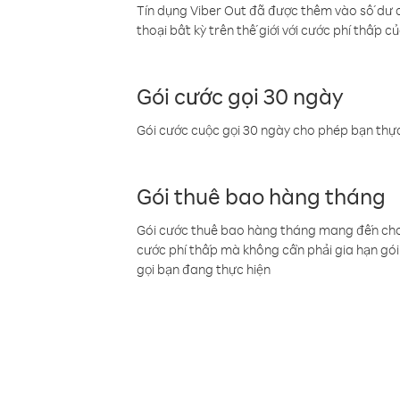
Tín dụng Viber Out đã được thêm vào số dư củ
thoại bất kỳ trên thế giới với cước phí thấp củ
Gói cước gọi 30 ngày
Gói cước cuộc gọi 30 ngày cho phép bạn thực
Gói thuê bao hàng tháng
Gói cước thuê bao hàng tháng mang đến cho b
cước phí thấp mà không cần phải gia hạn gói 
gọi bạn đang thực hiện