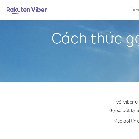
Tải v
Cách thức gọ
Với Viber O
Gọi số bất kỳ 
Mua gói tín 