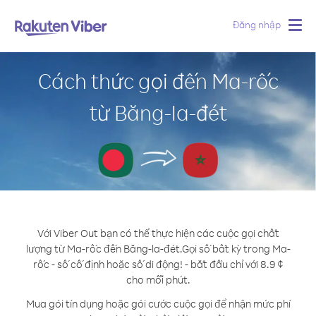
Đăng nhập
Togg
navig
Cách thức gọi đến Ma-rốc
từ Băng-la-đét
Với Viber Out bạn có thể thực hiện các cuộc gọi chất
lượng từ Ma-rốc đến Băng-la-đét.
Gọi số bất kỳ trong Ma-
rốc - số cố định hoặc số di động! - bắt đầu chỉ với 8.9 ¢
cho mỗi phút.
Mua gói tín dụng hoặc gói cước cuộc gọi để nhận mức phí