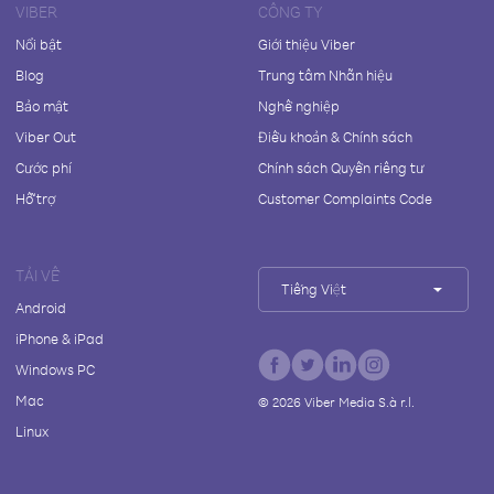
VIBER
CÔNG TY
Nổi bật
Giới thiệu Viber
Blog
Trung tâm Nhãn hiệu
Bảo mật
Nghề nghiệp
Viber Out
Điều khoản & Chính sách
Cước phí
Chính sách Quyền riêng tư
Hỗ trợ
Customer Complaints Code
TẢI VỀ
Tiếng Việt
Android
iPhone & iPad
Windows PC
Mac
©
2026
Viber Media S.à r.l.
Linux