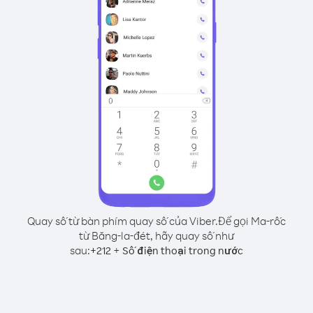
Quay số từ bàn phím quay số của Viber.
Để gọi Ma-rốc
từ Băng-la-đét, hãy quay số như
sau:
+
+
212
Số điện thoại trong nước