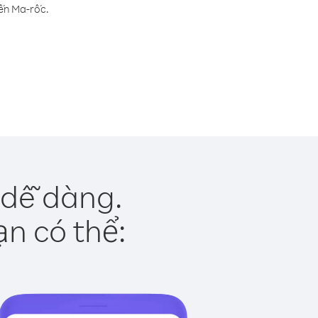
đến Ma-rốc.
 dễ dàng.
ạn có thể: