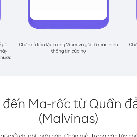
 gọi
Chọn số liên lạc trong Viber và gọi từ màn hình
Chọ
 hãy
thông tin của họ
g nước
 đến Ma-rốc từ Quần đ
(Malvinas)
gọi với chi phí thấp hơn. Chọn một trong các tùy chọ