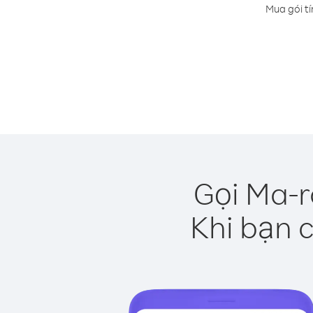
Mua gói tí
Gọi Ma-r
Khi bạn c