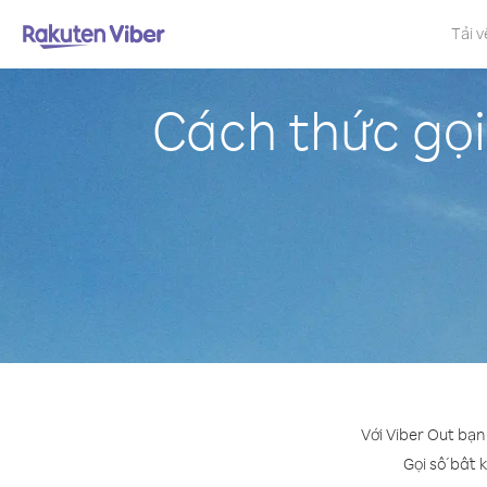
Tải v
Cách thức gọi
Với Viber Out bạn
Gọi số bất k