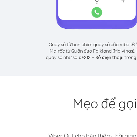
Quay số từ bàn phím quay số của Viber.
Để
Ma-rốc từ Quần đảo Falkland (Malvinas),
quay số như sau:
+
+
212
Số điện thoại tron
Mẹo để gọi
Viber Out cho bạn thêm thời gian 