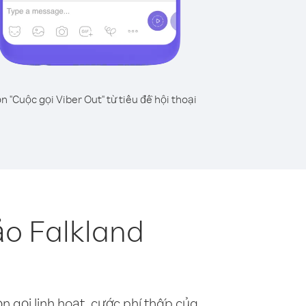
n "Cuộc gọi Viber Out" từ tiêu đề hội thoại
ảo Falkland
n gọi linh hoạt, cước phí thấp của