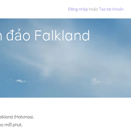
Đăng nhập
hoặc
Tạo tài khoản
n đảo Falkland
lkland (Malvinas).
cho mỗi phút.