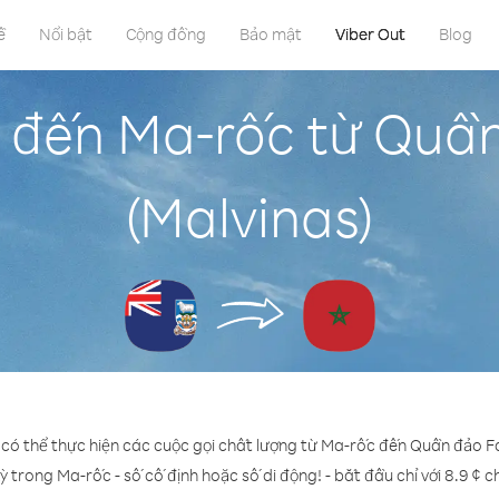
ề
Nổi bật
Cộng đồng
Bảo mật
Viber Out
Blog
 đến Ma-rốc từ Quầ
(Malvinas)
 có thể thực hiện các cuộc gọi chất lượng từ Ma-rốc đến Quần đảo Fa
ỳ trong Ma-rốc - số cố định hoặc số di động! - bắt đầu chỉ với 8.9 ¢ 