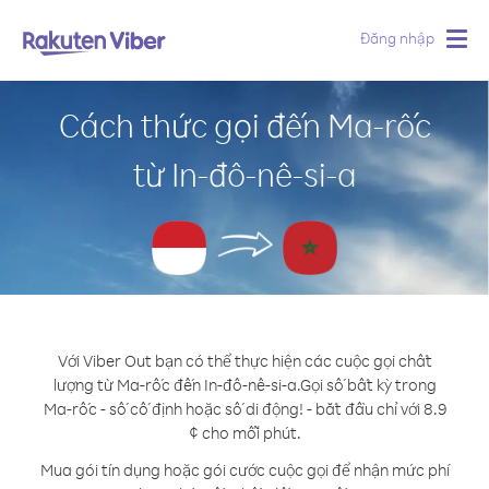
Đăng nhập
Togg
navig
Cách thức gọi đến Ma-rốc
từ In-đô-nê-si-a
Với Viber Out bạn có thể thực hiện các cuộc gọi chất
lượng từ Ma-rốc đến In-đô-nê-si-a.
Gọi số bất kỳ trong
Ma-rốc - số cố định hoặc số di động! - bắt đầu chỉ với 8.9
¢ cho mỗi phút.
Mua gói tín dụng hoặc gói cước cuộc gọi để nhận mức phí