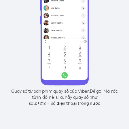
Quay số từ bàn phím quay số của Viber.
Để gọi Ma-rốc
từ In-đô-nê-si-a, hãy quay số như
sau:
+
+
212
Số điện thoại trong nước