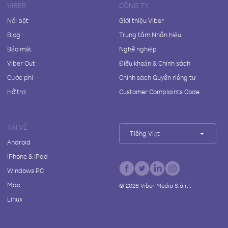
VIBER
CÔNG TY
Nổi bật
Giới thiệu Viber
Blog
Trung tâm Nhãn hiệu
Bảo mật
Nghề nghiệp
Viber Out
Điều khoản & Chính sách
Cước phí
Chính sách Quyền riêng tư
Hỗ trợ
Customer Complaints Code
TẢI VỀ
Tiếng Việt
Android
iPhone & iPad
Windows PC
Mac
©
2026
Viber Media S.à r.l.
Linux