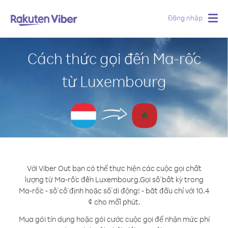
Đăng nhập
Togg
navig
Cách thức gọi đến Ma-rốc
từ Luxembourg
Với Viber Out bạn có thể thực hiện các cuộc gọi chất
lượng từ Ma-rốc đến Luxembourg.
Gọi số bất kỳ trong
Ma-rốc - số cố định hoặc số di động! - bắt đầu chỉ với 10.4
¢ cho mỗi phút.
Mua gói tín dụng hoặc gói cước cuộc gọi để nhận mức phí