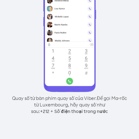
Quay số từ bàn phím quay số của Viber.
Để gọi Ma-rốc
từ Luxembourg, hãy quay số như
sau:
+
+
212
Số điện thoại trong nước