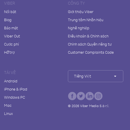
VIBER
CÔNG TY
Nổi bật
Giới thiệu Viber
Blog
Trung tâm Nhãn hiệu
Bảo mật
Nghề nghiệp
Viber Out
Điều khoản & Chính sách
Cước phí
Chính sách Quyền riêng tư
Hỗ trợ
Customer Complaints Code
TẢI VỀ
Tiếng Việt
Android
iPhone & iPad
Windows PC
Mac
©
2026
Viber Media S.à r.l.
Linux