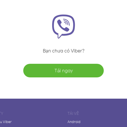
Bạn chưa có Viber?
Tải ngay
TY
TẢI VỀ
ệu Viber
Android