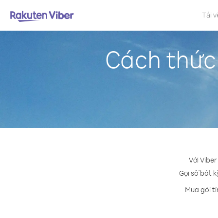
Tải v
Cách thức
Với Vibe
Gọi số bất k
Mua gói tí