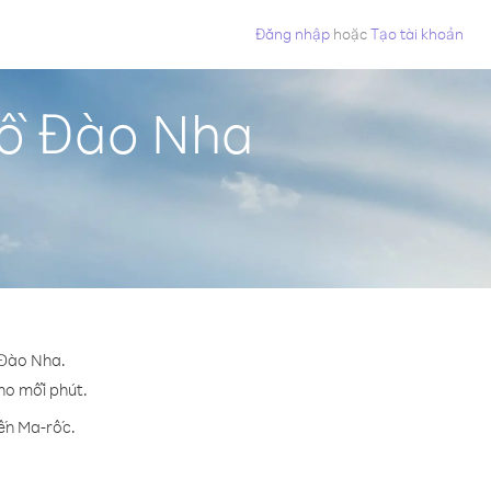
Đăng nhập
hoặc
Tạo tài khoản
Bồ Đào Nha
 Đào Nha.
cho mỗi phút.
đến Ma-rốc.