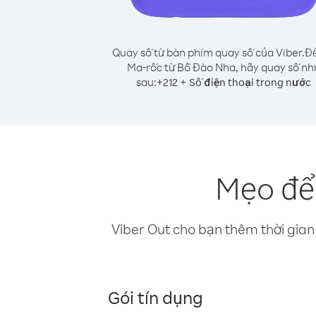
Quay số từ bàn phím quay số của Viber.
Để
Ma-rốc từ Bồ Đào Nha, hãy quay số nh
sau:
+
+
212
Số điện thoại trong nước
Mẹo để
Viber Out cho bạn thêm thời gian 
Gói tín dụng