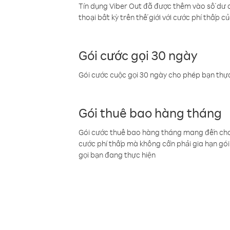
Tín dụng Viber Out đã được thêm vào số dư củ
thoại bất kỳ trên thế giới với cước phí thấp củ
Gói cước gọi 30 ngày
Gói cước cuộc gọi 30 ngày cho phép bạn thực
Gói thuê bao hàng tháng
Gói cước thuê bao hàng tháng mang đến cho b
cước phí thấp mà không cần phải gia hạn gói 
gọi bạn đang thực hiện