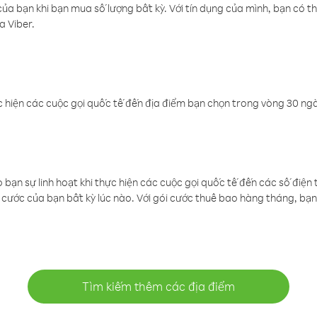
a bạn khi bạn mua số lượng bất kỳ. Với tín dụng của mình, bạn có th
a Viber.
 hiện các cuộc gọi quốc tế đến địa điểm bạn chọn trong vòng 30 ngày
ạn sự linh hoạt khi thực hiện các cuộc gọi quốc tế đến các số điện 
cước của bạn bất kỳ lúc nào. Với gói cước thuê bao hàng tháng, bạn 
Tìm kiếm thêm các địa điểm