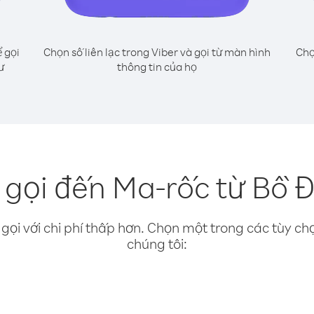
 gọi
Chọn số liên lạc trong Viber và gọi từ màn hình
Chọ
ư
thông tin của họ
 gọi đến Ma-rốc từ Bồ 
gọi với chi phí thấp hơn. Chọn một trong các tùy chọ
chúng tôi: