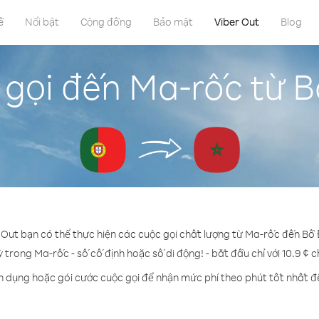
ề
Nổi bật
Cộng đồng
Bảo mật
Viber Out
Blog
 gọi đến Ma-rốc từ 
r Out bạn có thể thực hiện các cuộc gọi chất lượng từ Ma-rốc đến Bồ
ỳ trong Ma-rốc - số cố định hoặc số di động! - bắt đầu chỉ với 10.9 ¢ 
n dụng hoặc gói cước cuộc gọi để nhận mức phí theo phút tốt nhất 