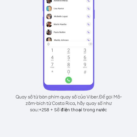
Quay số từ bàn phím quay số của Viber.
Để gọi Mô-
zăm-bích từ Costa Rica, hãy quay số như
sau:
+
+
258
Số điện thoại trong nước