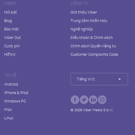
VIBER
CÔNG TY
Nổi bật
Giới thiệu Viber
Blog
Trung tâm Nhãn hiệu
Bảo mật
Nghề nghiệp
Viber Out
Điều khoản & Chính sách
Cước phí
Chính sách Quyền riêng tư
Hỗ trợ
Customer Complaints Code
TẢI VỀ
Tiếng Việt
Android
iPhone & iPad
Windows PC
Mac
©
2026
Viber Media S.à r.l.
Linux