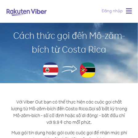
Đăng nhập
Togg
navig
Cách thức gọi đến Mô-zăm-
bích từ Costa Rica
Với Viber Out bạn có thể thực hiện các cuộc gọi chất
lượng từ Mô-zăm-bích đến Costa Rica.
Gọi số bất kỳ trong
Mô-zăm-bích - số cố định hoặc số di động! - bắt đầu chỉ
với 9.9 ¢ cho mỗi phút.
Mua gói tín dụng hoặc gói cước cuộc gọi để nhận mức phí