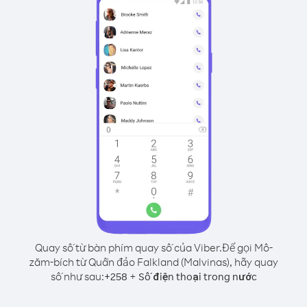
Quay số từ bàn phím quay số của Viber.
Để gọi Mô-
zăm-bích từ Quần đảo Falkland (Malvinas), hãy quay
số như sau:
+
+
258
Số điện thoại trong nước