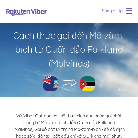
Đăng nhập
Togg
navig
Cách thức gọi đến Mô-zăm-
bích từ Quần đảo Falkland
(Malvinas)
Với Viber Out bạn có thể thực hiện các cuộc gọi chất
lượng từ Mô-zăm-bích đến Quần đảo Falkland
(Malvinas).
Gọi số bất kỳ trong Mô-zăm-bích - số cố định
hoặc số di động! - bắt đầu chỉ với 9.9 ¢ cho mỗi phút.