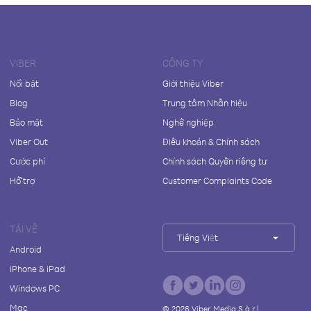
VIBER
CÔNG TY
Nổi bật
Giới thiệu Viber
Blog
Trung tâm Nhãn hiệu
Bảo mật
Nghề nghiệp
Viber Out
Điều khoản & Chính sách
Cước phí
Chính sách Quyền riêng tư
Hỗ trợ
Customer Complaints Code
TẢI VỀ
Tiếng Việt
Android
iPhone & iPad
Windows PC
Mac
©
2026
Viber Media S.à r.l.