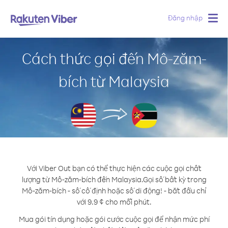
Đăng nhập
Togg
navig
Cách thức gọi đến Mô-zăm-
bích từ Malaysia
Với Viber Out bạn có thể thực hiện các cuộc gọi chất
lượng từ Mô-zăm-bích đến Malaysia.
Gọi số bất kỳ trong
Mô-zăm-bích - số cố định hoặc số di động! - bắt đầu chỉ
với 9.9 ¢ cho mỗi phút.
Mua gói tín dụng hoặc gói cước cuộc gọi để nhận mức phí