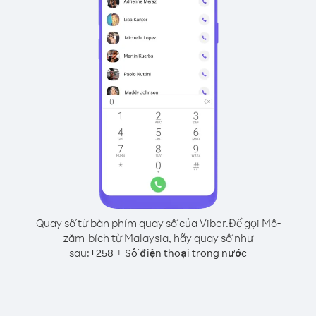
Quay số từ bàn phím quay số của Viber.
Để gọi Mô-
zăm-bích từ Malaysia, hãy quay số như
sau:
+
+
258
Số điện thoại trong nước