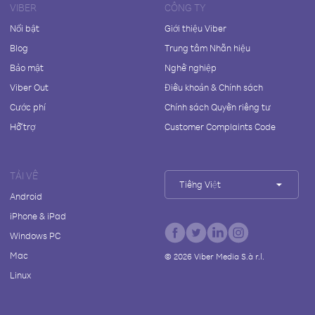
VIBER
CÔNG TY
Nổi bật
Giới thiệu Viber
Blog
Trung tâm Nhãn hiệu
Bảo mật
Nghề nghiệp
Viber Out
Điều khoản & Chính sách
Cước phí
Chính sách Quyền riêng tư
Hỗ trợ
Customer Complaints Code
TẢI VỀ
Tiếng Việt
Android
iPhone & iPad
Windows PC
Mac
©
2026
Viber Media S.à r.l.
Linux