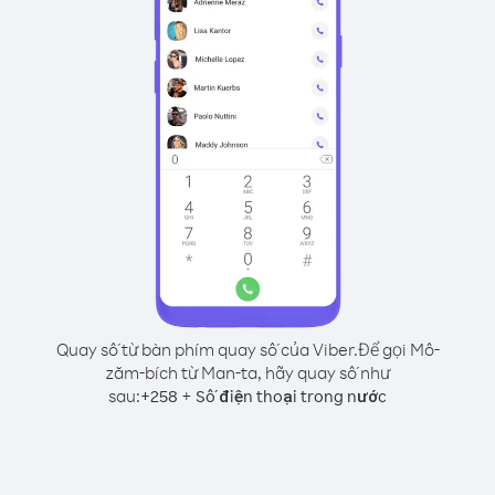
Quay số từ bàn phím quay số của Viber.
Để gọi Mô-
zăm-bích từ Man-ta, hãy quay số như
sau:
+
+
258
Số điện thoại trong nước