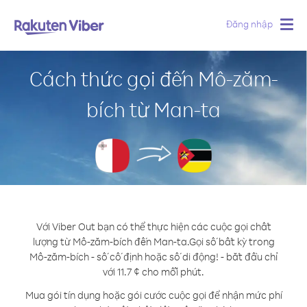
Đăng nhập
Togg
navig
Cách thức gọi đến Mô-zăm-
bích từ Man-ta
Với Viber Out bạn có thể thực hiện các cuộc gọi chất
lượng từ Mô-zăm-bích đến Man-ta.
Gọi số bất kỳ trong
Mô-zăm-bích - số cố định hoặc số di động! - bắt đầu chỉ
với 11.7 ¢ cho mỗi phút.
Mua gói tín dụng hoặc gói cước cuộc gọi để nhận mức phí