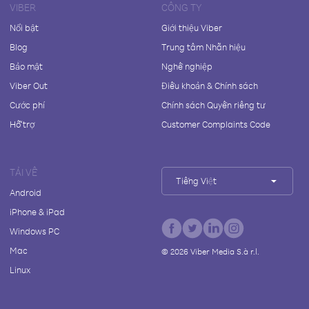
VIBER
CÔNG TY
Nổi bật
Giới thiệu Viber
Blog
Trung tâm Nhãn hiệu
Bảo mật
Nghề nghiệp
Viber Out
Điều khoản & Chính sách
Cước phí
Chính sách Quyền riêng tư
Hỗ trợ
Customer Complaints Code
TẢI VỀ
Tiếng Việt
Android
iPhone & iPad
Windows PC
Mac
©
2026
Viber Media S.à r.l.
Linux