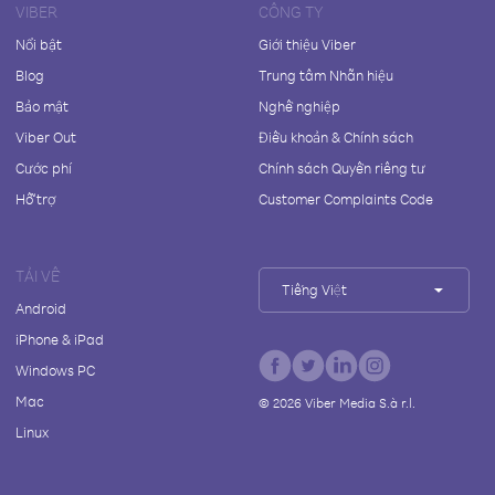
VIBER
CÔNG TY
Nổi bật
Giới thiệu Viber
Blog
Trung tâm Nhãn hiệu
Bảo mật
Nghề nghiệp
Viber Out
Điều khoản & Chính sách
Cước phí
Chính sách Quyền riêng tư
Hỗ trợ
Customer Complaints Code
TẢI VỀ
Tiếng Việt
Android
iPhone & iPad
Windows PC
Mac
©
2026
Viber Media S.à r.l.
Linux