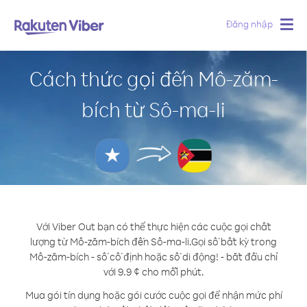
Đăng nhập
Togg
navig
Cách thức gọi đến Mô-zăm-
bích từ Sô-ma-li
Với Viber Out bạn có thể thực hiện các cuộc gọi chất
lượng từ Mô-zăm-bích đến Sô-ma-li.
Gọi số bất kỳ trong
Mô-zăm-bích - số cố định hoặc số di động! - bắt đầu chỉ
với 9.9 ¢ cho mỗi phút.
Mua gói tín dụng hoặc gói cước cuộc gọi để nhận mức phí