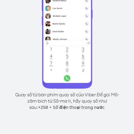
Quay số từ bàn phím quay số của Viber.
Để gọi Mô-
zăm-bích từ Sô-ma-li, hãy quay số như
sau:
+
+
258
Số điện thoại trong nước