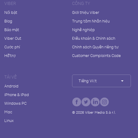
VIBER
CÔNG TY
Nổi bật
Giới thiệu Viber
Blog
Trung tâm Nhãn hiệu
Bảo mật
Nghề nghiệp
Viber Out
Điều khoản & Chính sách
Cước phí
Chính sách Quyền riêng tư
Hỗ trợ
Customer Complaints Code
TẢI VỀ
Tiếng Việt
Android
iPhone & iPad
Windows PC
Mac
©
2026
Viber Media S.à r.l.
Linux