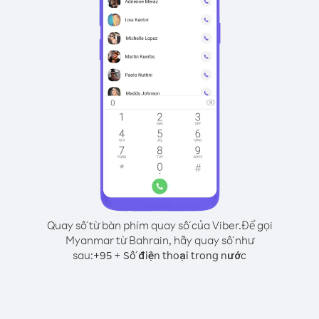
Quay số từ bàn phím quay số của Viber.
Để gọi
Myanmar từ Bahrain, hãy quay số như
sau:
+
+
95
Số điện thoại trong nước