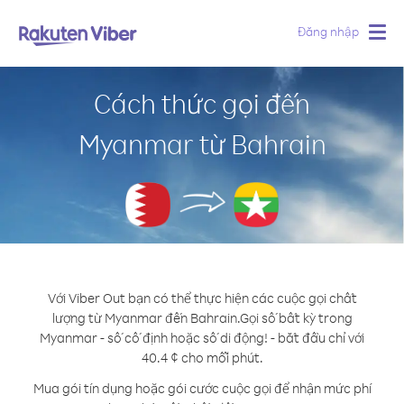
Đăng nhập
Togg
navig
Cách thức gọi đến
Myanmar từ Bahrain
Với Viber Out bạn có thể thực hiện các cuộc gọi chất
lượng từ Myanmar đến Bahrain.
Gọi số bất kỳ trong
Myanmar - số cố định hoặc số di động! - bắt đầu chỉ với
40.4 ¢ cho mỗi phút.
Mua gói tín dụng hoặc gói cước cuộc gọi để nhận mức phí