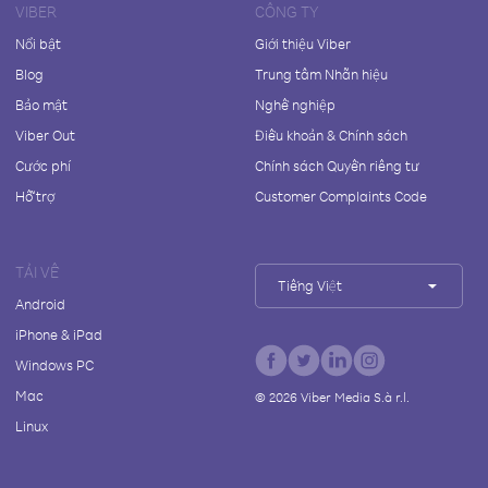
VIBER
CÔNG TY
Nổi bật
Giới thiệu Viber
Blog
Trung tâm Nhãn hiệu
Bảo mật
Nghề nghiệp
Viber Out
Điều khoản & Chính sách
Cước phí
Chính sách Quyền riêng tư
Hỗ trợ
Customer Complaints Code
TẢI VỀ
Tiếng Việt
Android
iPhone & iPad
Windows PC
Mac
©
2026
Viber Media S.à r.l.
Linux