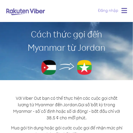
Đăng nhập
Togg
navig
Cách thức gọi đến
Myanmar từ Jordan
Với Viber Out bạn có thể thực hiện các cuộc gọi chất
lượng từ Myanmar đến Jordan.
Gọi số bất kỳ trong
Myanmar - số cố định hoặc số di động! - bắt đầu chỉ với
38.5 ¢ cho mỗi phút.
Mua gói tín dụng hoặc gói cước cuộc gọi để nhận mức phí