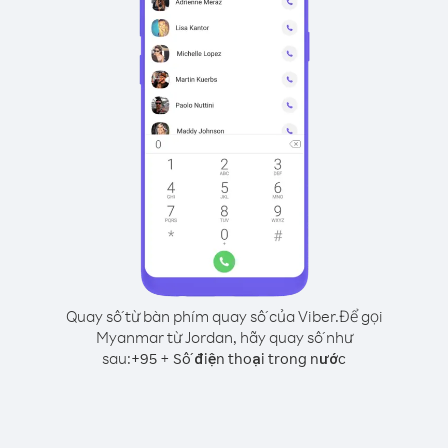
Quay số từ bàn phím quay số của Viber.
Để gọi
Myanmar từ Jordan, hãy quay số như
sau:
+
+
95
Số điện thoại trong nước