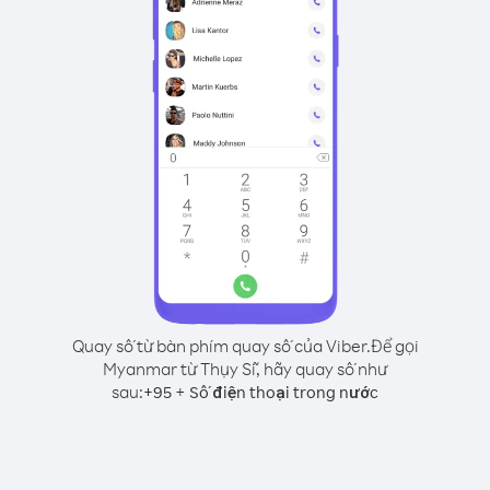
Quay số từ bàn phím quay số của Viber.
Để gọi
Myanmar từ Thụy Sĩ, hãy quay số như
sau:
+
+
95
Số điện thoại trong nước