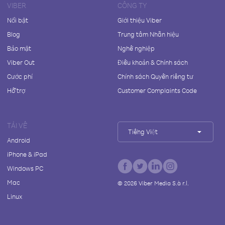
VIBER
CÔNG TY
Nổi bật
Giới thiệu Viber
Blog
Trung tâm Nhãn hiệu
Bảo mật
Nghề nghiệp
Viber Out
Điều khoản & Chính sách
Cước phí
Chính sách Quyền riêng tư
Hỗ trợ
Customer Complaints Code
TẢI VỀ
Tiếng Việt
Android
iPhone & iPad
Windows PC
Mac
©
2026
Viber Media S.à r.l.
Linux