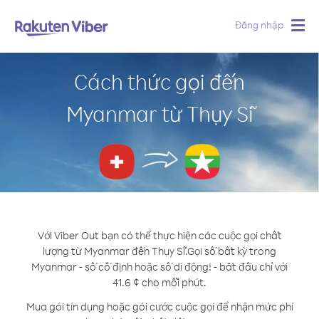
Đăng nhập
Togg
navig
Cách thức gọi đến
Myanmar từ Thụy Sĩ
Với Viber Out bạn có thể thực hiện các cuộc gọi chất
lượng từ Myanmar đến Thụy Sĩ.
Gọi số bất kỳ trong
Myanmar - số cố định hoặc số di động! - bắt đầu chỉ với
41.6 ¢ cho mỗi phút.
Mua gói tín dụng hoặc gói cước cuộc gọi để nhận mức phí