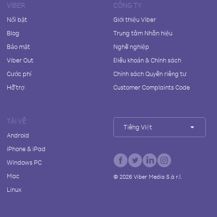
VIBER
CÔNG TY
Nổi bật
Giới thiệu Viber
Blog
Trung tâm Nhãn hiệu
Bảo mật
Nghề nghiệp
Viber Out
Điều khoản & Chính sách
Cước phí
Chính sách Quyền riêng tư
Hỗ trợ
Customer Complaints Code
TẢI VỀ
Tiếng Việt
Android
iPhone & iPad
Windows PC
Mac
©
2026
Viber Media S.à r.l.
Linux