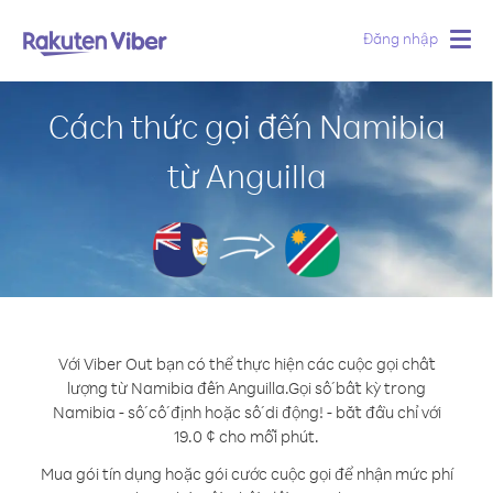
Đăng nhập
Togg
navig
Cách thức gọi đến Namibia
từ Anguilla
Với Viber Out bạn có thể thực hiện các cuộc gọi chất
lượng từ Namibia đến Anguilla.
Gọi số bất kỳ trong
Namibia - số cố định hoặc số di động! - bắt đầu chỉ với
19.0 ¢ cho mỗi phút.
Mua gói tín dụng hoặc gói cước cuộc gọi để nhận mức phí