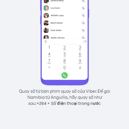
Quay số từ bàn phím quay số của Viber.
Để gọi
Namibia từ Anguilla, hãy quay số như
sau:
+
+
264
Số điện thoại trong nước