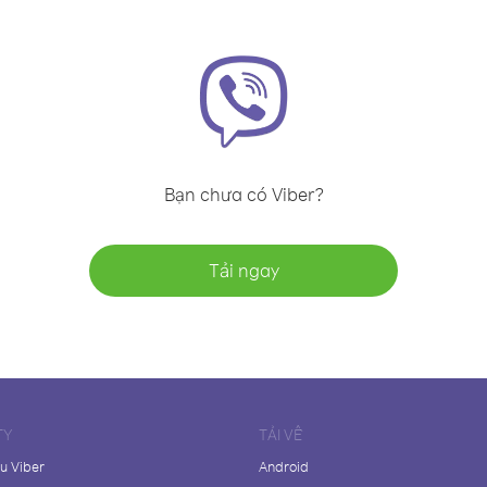
Bạn chưa có Viber?
Tải ngay
TY
TẢI VỀ
ệu Viber
Android