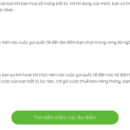
a bạn khi bạn mua số lượng bất kỳ. Với tín dụng của mình, bạn có th
a Viber.
 hiện các cuộc gọi quốc tế đến địa điểm bạn chọn trong vòng 30 ngày
ạn sự linh hoạt khi thực hiện các cuộc gọi quốc tế đến các số điện 
cước của bạn bất kỳ lúc nào. Với gói cước thuê bao hàng tháng, bạn 
Tìm kiếm thêm các địa điểm