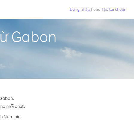
Đăng nhập
hoặc
Tạo tài khoản
từ Gabon
 Gabon.
 cho mỗi phút.
ến Namibia.