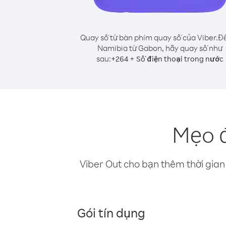
Quay số từ bàn phím quay số của Viber.
Để
Namibia từ Gabon, hãy quay số như
sau:
+
+
264
Số điện thoại trong nước
Mẹo đ
Viber Out cho bạn thêm thời gian 
Gói tín dụng