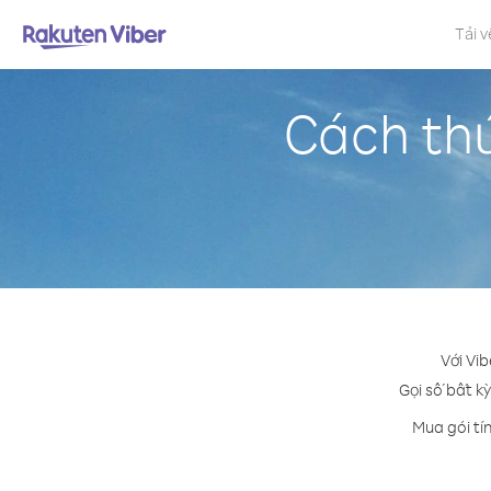
Tải v
Cách th
Với Vi
Gọi số bất kỳ
Mua gói tí