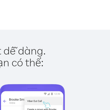
t dễ dàng.
ạn có thể: