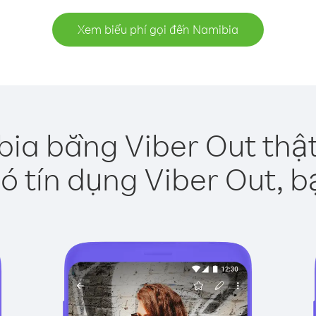
Xem biểu phí gọi đến Namibia
ia bằng Viber Out thậ
ó tín dụng Viber Out, b