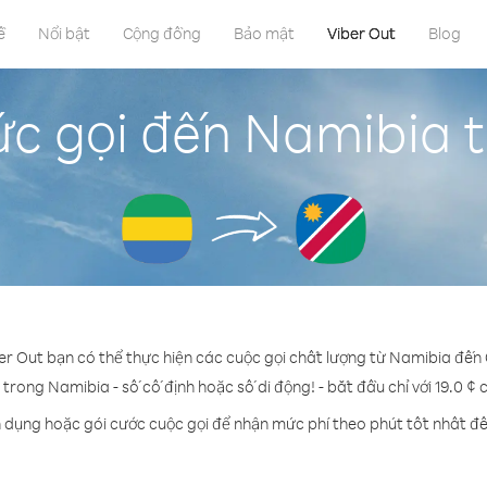
ề
Nổi bật
Cộng đồng
Bảo mật
Viber Out
Blog
ức gọi đến Namibia 
ber Out bạn có thể thực hiện các cuộc gọi chất lượng từ Namibia đến
 trong Namibia - số cố định hoặc số di động! - bắt đầu chỉ với 19.0 ¢
n dụng hoặc gói cước cuộc gọi để nhận mức phí theo phút tốt nhất đ