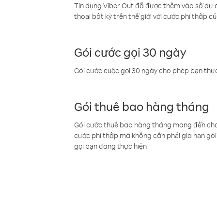
Tín dụng Viber Out đã được thêm vào số dư củ
thoại bất kỳ trên thế giới với cước phí thấp củ
Gói cước gọi 30 ngày
Gói cước cuộc gọi 30 ngày cho phép bạn thực
Gói thuê bao hàng tháng
Gói cước thuê bao hàng tháng mang đến cho b
cước phí thấp mà không cần phải gia hạn gói 
gọi bạn đang thực hiện