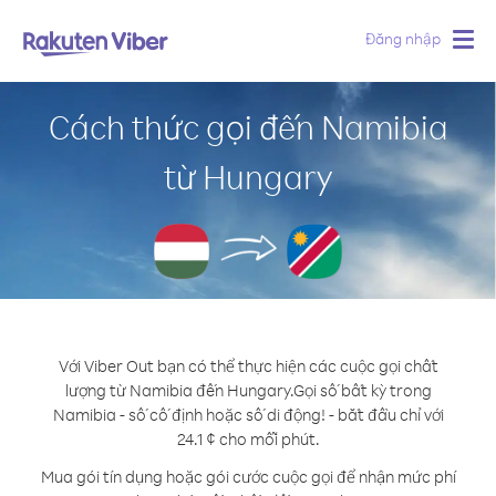
Đăng nhập
Togg
navig
Cách thức gọi đến Namibia
từ Hungary
Với Viber Out bạn có thể thực hiện các cuộc gọi chất
lượng từ Namibia đến Hungary.
Gọi số bất kỳ trong
Namibia - số cố định hoặc số di động! - bắt đầu chỉ với
24.1 ¢ cho mỗi phút.
Mua gói tín dụng hoặc gói cước cuộc gọi để nhận mức phí