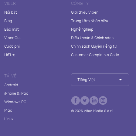
VIBER
CÔNG TY
Nổi bật
Giới thiệu Viber
Blog
Trung tâm Nhãn hiệu
Bảo mật
Nghề nghiệp
Viber Out
Điều khoản & Chính sách
Cước phí
Chính sách Quyền riêng tư
Hỗ trợ
Customer Complaints Code
TẢI VỀ
Tiếng Việt
Android
iPhone & iPad
Windows PC
Mac
©
2026
Viber Media S.à r.l.
Linux