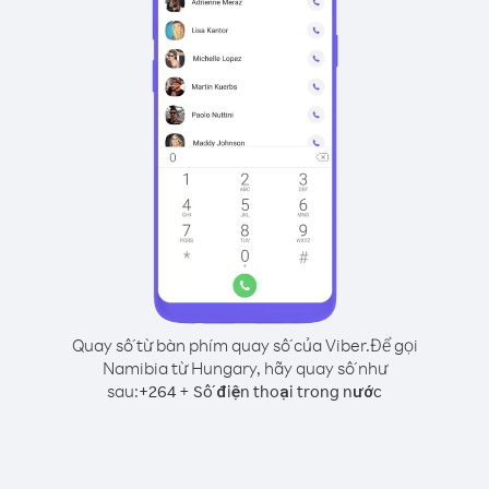
Quay số từ bàn phím quay số của Viber.
Để gọi
Namibia từ Hungary, hãy quay số như
sau:
+
+
264
Số điện thoại trong nước