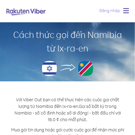
Đăng nhập
Togg
navig
Cách thức gọi đến Namibia
từ Ix-ra-en
Với Viber Out bạn có thể thực hiện các cuộc gọi chất
lượng từ Namibia đến Ix-ra-en.
Gọi số bất kỳ trong
Namibia - số cố định hoặc số di động! - bắt đầu chỉ với
19.0 ¢ cho mỗi phút.
Mua gói tín dụng hoặc gói cước cuộc gọi để nhận mức phí