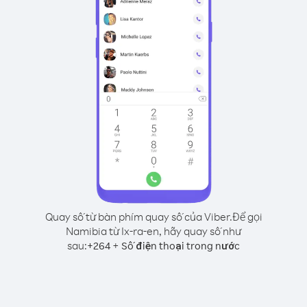
Quay số từ bàn phím quay số của Viber.
Để gọi
Namibia từ Ix-ra-en, hãy quay số như
sau:
+
+
264
Số điện thoại trong nước