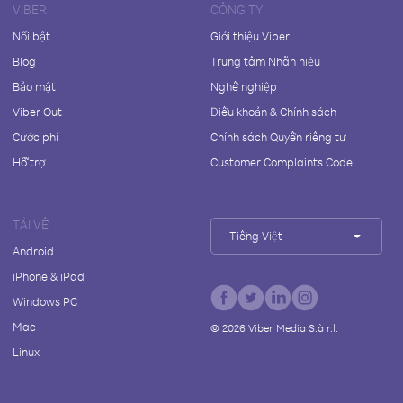
VIBER
CÔNG TY
Nổi bật
Giới thiệu Viber
Blog
Trung tâm Nhãn hiệu
Bảo mật
Nghề nghiệp
Viber Out
Điều khoản & Chính sách
Cước phí
Chính sách Quyền riêng tư
Hỗ trợ
Customer Complaints Code
TẢI VỀ
Tiếng Việt
Android
iPhone & iPad
Windows PC
Mac
©
2026
Viber Media S.à r.l.
Linux