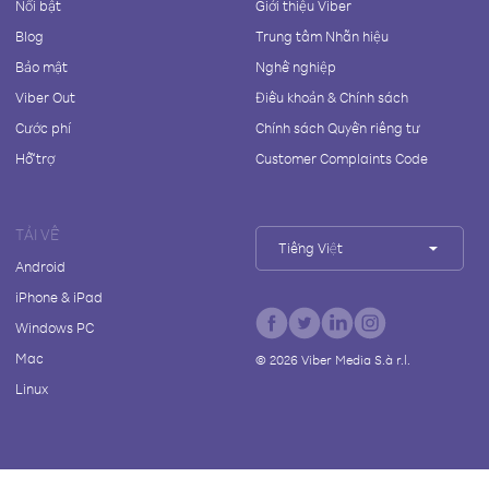
Nổi bật
Giới thiệu Viber
Blog
Trung tâm Nhãn hiệu
Bảo mật
Nghề nghiệp
Viber Out
Điều khoản & Chính sách
Cước phí
Chính sách Quyền riêng tư
Hỗ trợ
Customer Complaints Code
TẢI VỀ
Tiếng Việt
Android
iPhone & iPad
Windows PC
Mac
©
2026
Viber Media S.à r.l.
Linux