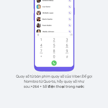
Quay số từ bàn phím quay số của Viber.
Để gọi
Namibia từ Qua-ta, hãy quay số như
sau:
+
+
264
Số điện thoại trong nước