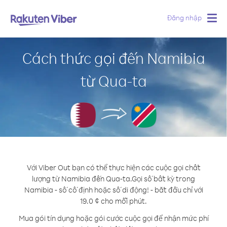
Đăng nhập
Togg
navig
Cách thức gọi đến Namibia
từ Qua-ta
Với Viber Out bạn có thể thực hiện các cuộc gọi chất
lượng từ Namibia đến Qua-ta.
Gọi số bất kỳ trong
Namibia - số cố định hoặc số di động! - bắt đầu chỉ với
19.0 ¢ cho mỗi phút.
Mua gói tín dụng hoặc gói cước cuộc gọi để nhận mức phí