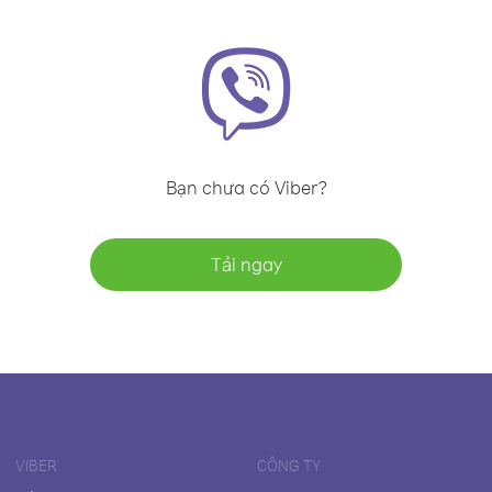
Bạn chưa có Viber?
Tải ngay
VIBER
CÔNG TY