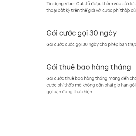
Tín dụng Viber Out đã được thêm vào số dư củ
thoại bất kỳ trên thế giới với cước phí thấp củ
Gói cước gọi 30 ngày
Gói cước cuộc gọi 30 ngày cho phép bạn thực
Gói thuê bao hàng tháng
Gói cước thuê bao hàng tháng mang đến cho b
cước phí thấp mà không cần phải gia hạn gói 
gọi bạn đang thực hiện