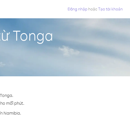
Đăng nhập
hoặc
Tạo tài khoản
từ Tonga
 Tonga.
 cho mỗi phút.
ến Namibia.