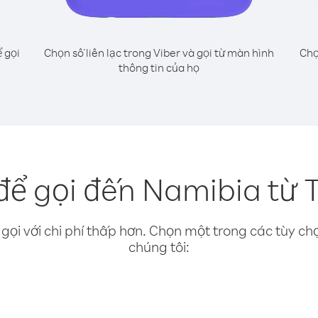
 gọi
Chọn số liên lạc trong Viber và gọi từ màn hình
Chọ
thông tin của họ
để gọi đến Namibia từ 
gọi với chi phí thấp hơn. Chọn một trong các tùy chọ
chúng tôi: