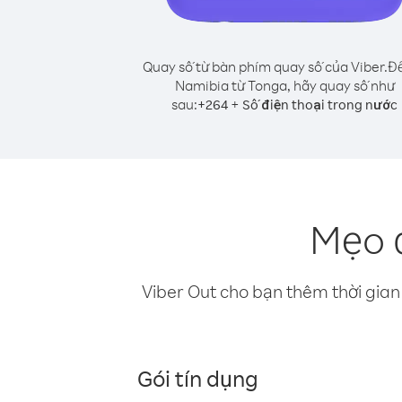
Quay số từ bàn phím quay số của Viber.
Để
Namibia từ Tonga, hãy quay số như
sau:
+
+
264
Số điện thoại trong nước
Mẹo 
Viber Out cho bạn thêm thời gian 
Gói tín dụng