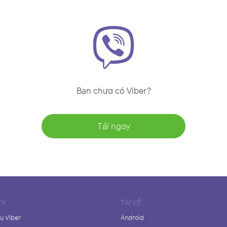
Bạn chưa có Viber?
Tải ngay
TY
TẢI VỀ
ệu Viber
Android