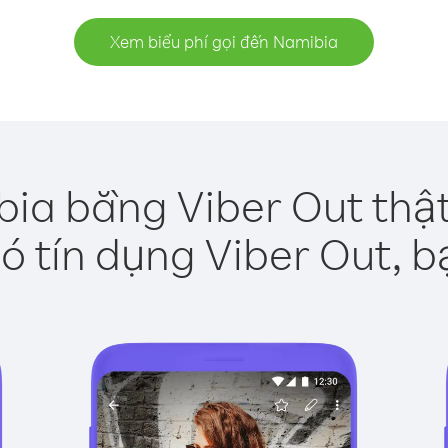
Xem biểu phí gọi đến Namibia
ia bằng Viber Out thậ
ó tín dụng Viber Out, b