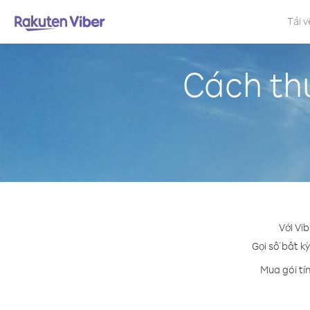
Tải v
Cách th
Với Vi
Gọi số bất kỳ
Mua gói tí