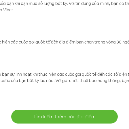
a bạn khi bạn mua số lượng bất kỳ. Với tín dụng của mình, bạn có th
a Viber.
 hiện các cuộc gọi quốc tế đến địa điểm bạn chọn trong vòng 30 ngày
ạn sự linh hoạt khi thực hiện các cuộc gọi quốc tế đến các số điện 
cước của bạn bất kỳ lúc nào. Với gói cước thuê bao hàng tháng, bạn 
Tìm kiếm thêm các địa điểm