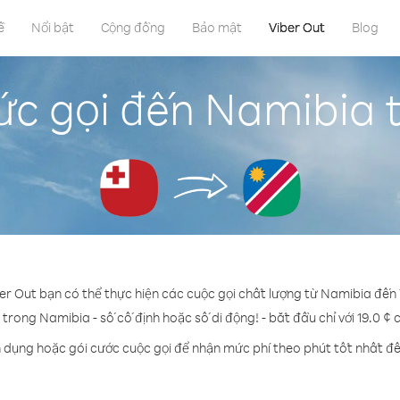
ề
Nổi bật
Cộng đồng
Bảo mật
Viber Out
Blog
ức gọi đến Namibia 
ber Out bạn có thể thực hiện các cuộc gọi chất lượng từ Namibia đến
 trong Namibia - số cố định hoặc số di động! - bắt đầu chỉ với 19.0 ¢
n dụng hoặc gói cước cuộc gọi để nhận mức phí theo phút tốt nhất đ