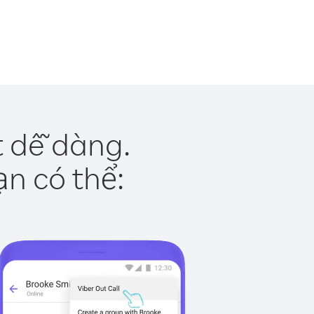
t dễ dàng.
ạn có thể: