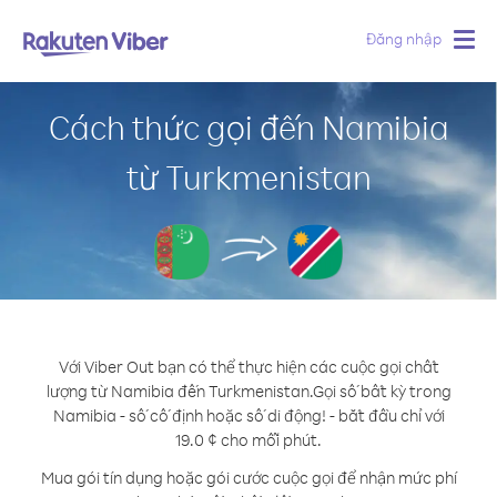
Đăng nhập
Togg
navig
Cách thức gọi đến Namibia
từ Turkmenistan
Với Viber Out bạn có thể thực hiện các cuộc gọi chất
lượng từ Namibia đến Turkmenistan.
Gọi số bất kỳ trong
Namibia - số cố định hoặc số di động! - bắt đầu chỉ với
19.0 ¢ cho mỗi phút.
Mua gói tín dụng hoặc gói cước cuộc gọi để nhận mức phí