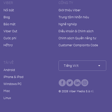
VIBER
CÔNG TY
Nổi bật
Giới thiệu Viber
Blog
Trung tâm Nhãn hiệu
Bảo mật
Nghề nghiệp
Viber Out
Điều khoản & Chính sách
Cước phí
Chính sách Quyền riêng tư
Hỗ trợ
Customer Complaints Code
TẢI VỀ
Tiếng Việt
Android
iPhone & iPad
Windows PC
Mac
©
2026
Viber Media S.à r.l.
Linux