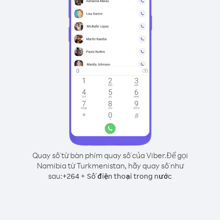
Quay số từ bàn phím quay số của Viber.
Để gọi
Namibia từ Turkmenistan, hãy quay số như
sau:
+
+
264
Số điện thoại trong nước