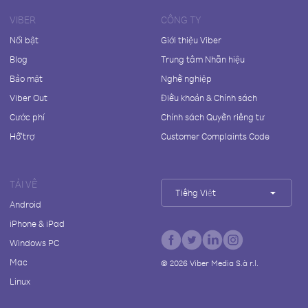
VIBER
CÔNG TY
Nổi bật
Giới thiệu Viber
Blog
Trung tâm Nhãn hiệu
Bảo mật
Nghề nghiệp
Viber Out
Điều khoản & Chính sách
Cước phí
Chính sách Quyền riêng tư
Hỗ trợ
Customer Complaints Code
TẢI VỀ
Tiếng Việt
Android
iPhone & iPad
Windows PC
Mac
©
2026
Viber Media S.à r.l.
Linux