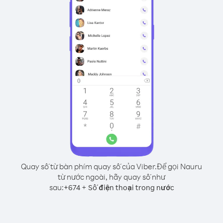
Quay số từ bàn phím quay số của Viber.
Để gọi Nauru
từ nước ngoài, hãy quay số như
sau:
+
+
674
Số điện thoại trong nước