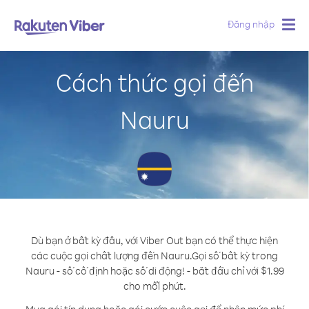
Đăng nhập
Togg
navig
Cách thức gọi đến
Nauru
Dù bạn ở bất kỳ đâu, với Viber Out bạn có thể thực hiện
các cuộc gọi chất lượng đến Nauru.
Gọi số bất kỳ trong
Nauru - số cố định hoặc số di động! - bắt đầu chỉ với $1.99
cho mỗi phút.