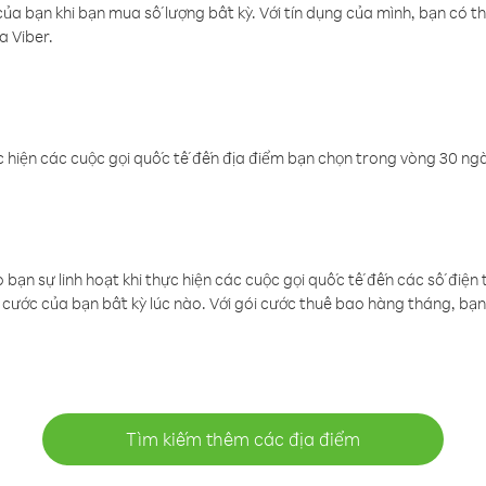
a bạn khi bạn mua số lượng bất kỳ. Với tín dụng của mình, bạn có th
a Viber.
 hiện các cuộc gọi quốc tế đến địa điểm bạn chọn trong vòng 30 ngày
ạn sự linh hoạt khi thực hiện các cuộc gọi quốc tế đến các số điện 
cước của bạn bất kỳ lúc nào. Với gói cước thuê bao hàng tháng, bạn 
Tìm kiếm thêm các địa điểm