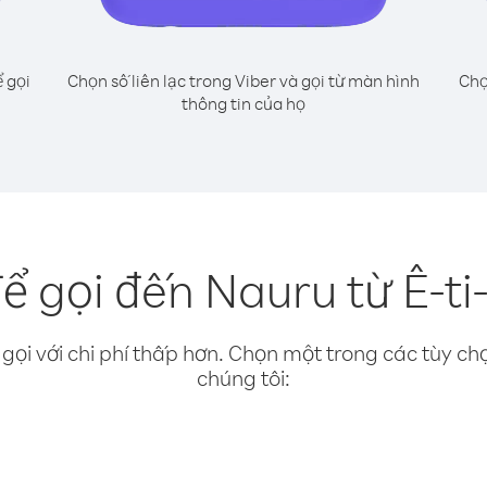
 gọi
Chọn số liên lạc trong Viber và gọi từ màn hình
Chọ
thông tin của họ
ể gọi đến Nauru từ Ê-ti-
gọi với chi phí thấp hơn. Chọn một trong các tùy chọ
chúng tôi: