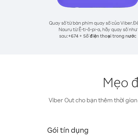
Quay số từ bàn phím quay số của Viber.
Để
Nauru từ Ê-ti-ô-pi-a, hãy quay số như
sau:
+
+
674
Số điện thoại trong nước
Mẹo đ
Viber Out cho bạn thêm thời gian 
Gói tín dụng