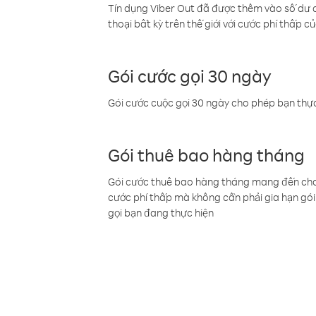
Tín dụng Viber Out đã được thêm vào số dư củ
thoại bất kỳ trên thế giới với cước phí thấp củ
Gói cước gọi 30 ngày
Gói cước cuộc gọi 30 ngày cho phép bạn thực
Gói thuê bao hàng tháng
Gói cước thuê bao hàng tháng mang đến cho b
cước phí thấp mà không cần phải gia hạn gói 
gọi bạn đang thực hiện