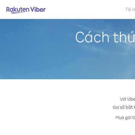
Tải v
Cách thứ
Với Vib
Gọi số bất 
Mua gói t