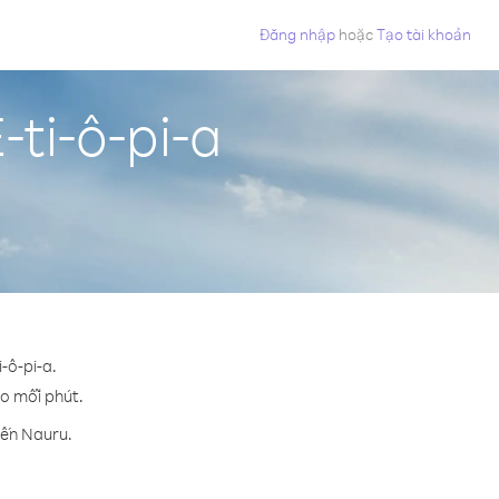
Đăng nhập
hoặc
Tạo tài khoản
ti-ô-pi-a
-ô-pi-a.
ho mỗi phút.
đến Nauru.