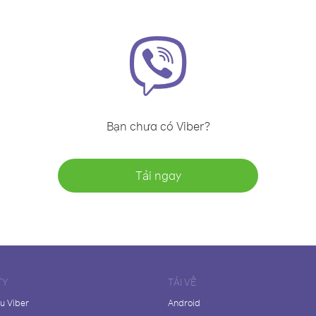
Bạn chưa có Viber?
Tải ngay
TY
TẢI VỀ
ệu Viber
Android