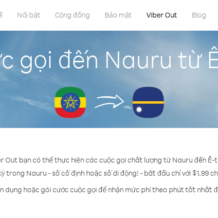
ề
Nổi bật
Cộng đồng
Bảo mật
Viber Out
Blog
c gọi đến Nauru từ Ê-
er Out bạn có thể thực hiện các cuộc gọi chất lượng từ Nauru đến Ê-ti
kỳ trong Nauru - số cố định hoặc số di động! - bắt đầu chỉ với $1.99 c
ín dụng hoặc gói cước cuộc gọi để nhận mức phí theo phút tốt nhất 