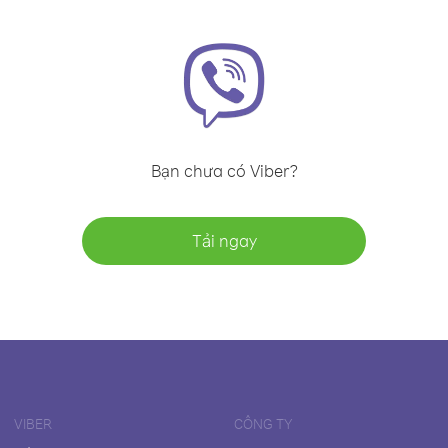
Bạn chưa có Viber?
Tải ngay
VIBER
CÔNG TY