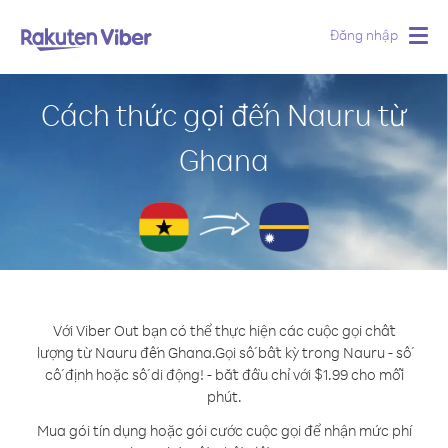
Đăng nhập
Togg
navig
Cách thức gọi đến Nauru từ
Ghana
Với Viber Out bạn có thể thực hiện các cuộc gọi chất
lượng từ Nauru đến Ghana.
Gọi số bất kỳ trong Nauru - số
cố định hoặc số di động! - bắt đầu chỉ với $1.99 cho mỗi
phút.
Mua gói tín dụng hoặc gói cước cuộc gọi để nhận mức phí