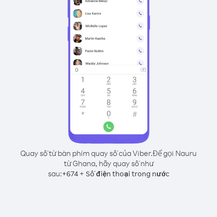
Quay số từ bàn phím quay số của Viber.
Để gọi Nauru
từ Ghana, hãy quay số như
sau:
+
+
674
Số điện thoại trong nước