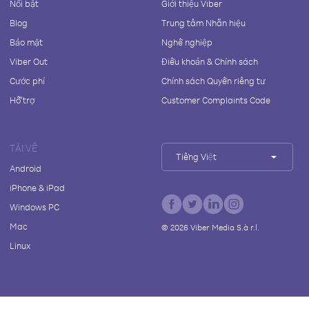
Nổi bật
Giới thiệu Viber
Blog
Trung tâm Nhãn hiệu
Bảo mật
Nghề nghiệp
Viber Out
Điều khoản & Chính sách
Cước phí
Chính sách Quyền riêng tư
Hỗ trợ
Customer Complaints Code
TẢI VỀ
Tiếng Việt
Android
iPhone & iPad
Windows PC
Mac
©
2026
Viber Media S.à r.l.
Linux