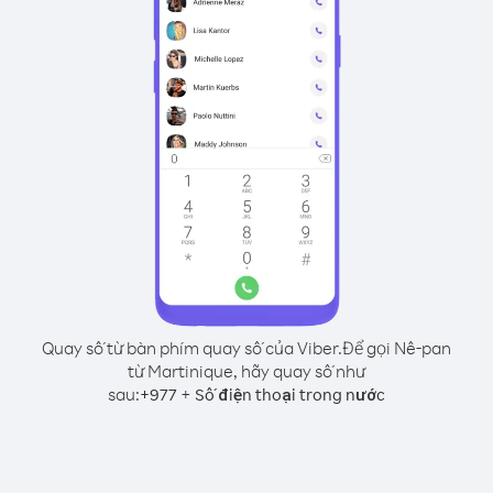
Quay số từ bàn phím quay số của Viber.
Để gọi Nê-pan
từ Martinique, hãy quay số như
sau:
+
+
977
Số điện thoại trong nước