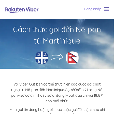
Đăng nhập
Togg
navig
Cách thức gọi đến Nê-pan
từ Martinique
Với Viber Out bạn có thể thực hiện các cuộc gọi chất
lượng từ Nê-pan đến Martinique.
Gọi số bất kỳ trong Nê-
pan - số cố định hoặc số di động! - bắt đầu chỉ với 16.5 ¢
cho mỗi phút.
Mua gói tín dụng hoặc gói cước cuộc gọi để nhận mức phí