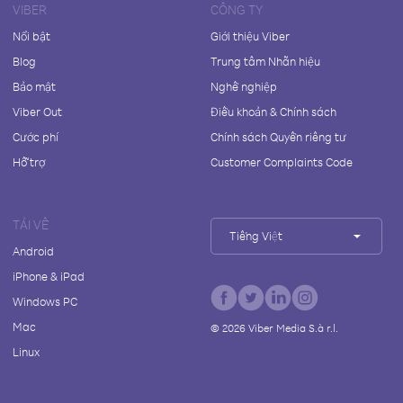
VIBER
CÔNG TY
Nổi bật
Giới thiệu Viber
Blog
Trung tâm Nhãn hiệu
Bảo mật
Nghề nghiệp
Viber Out
Điều khoản & Chính sách
Cước phí
Chính sách Quyền riêng tư
Hỗ trợ
Customer Complaints Code
TẢI VỀ
Tiếng Việt
Android
iPhone & iPad
Windows PC
Mac
©
2026
Viber Media S.à r.l.
Linux