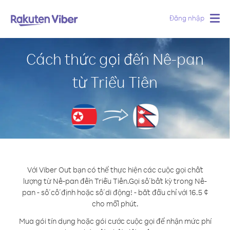
Đăng nhập
Togg
navig
Cách thức gọi đến Nê-pan
từ Triều Tiên
Với Viber Out bạn có thể thực hiện các cuộc gọi chất
lượng từ Nê-pan đến Triều Tiên.
Gọi số bất kỳ trong Nê-
pan - số cố định hoặc số di động! - bắt đầu chỉ với 16.5 ¢
cho mỗi phút.
Mua gói tín dụng hoặc gói cước cuộc gọi để nhận mức phí