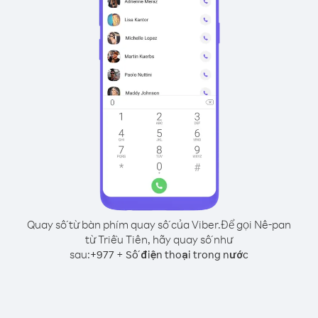
Quay số từ bàn phím quay số của Viber.
Để gọi Nê-pan
từ Triều Tiên, hãy quay số như
sau:
+
+
977
Số điện thoại trong nước