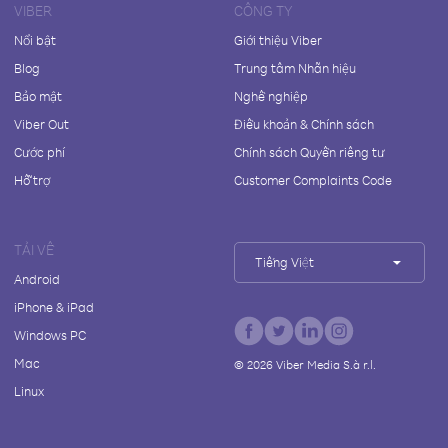
VIBER
CÔNG TY
Nổi bật
Giới thiệu Viber
Blog
Trung tâm Nhãn hiệu
Bảo mật
Nghề nghiệp
Viber Out
Điều khoản & Chính sách
Cước phí
Chính sách Quyền riêng tư
Hỗ trợ
Customer Complaints Code
TẢI VỀ
Tiếng Việt
Android
iPhone & iPad
Windows PC
Mac
©
2026
Viber Media S.à r.l.
Linux