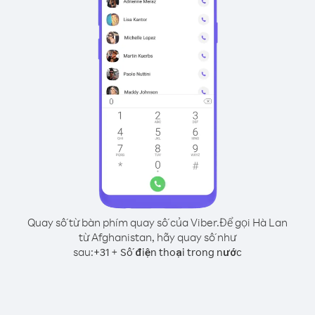
Quay số từ bàn phím quay số của Viber.
Để gọi Hà Lan
từ Afghanistan, hãy quay số như
sau:
+
+
31
Số điện thoại trong nước