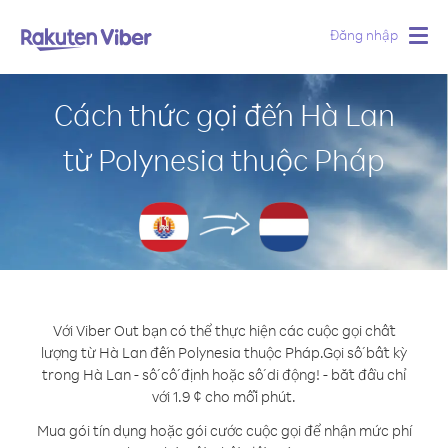
Đăng nhập
Togg
navig
Cách thức gọi đến Hà Lan
từ Polynesia thuộc Pháp
Với Viber Out bạn có thể thực hiện các cuộc gọi chất
lượng từ Hà Lan đến Polynesia thuộc Pháp.
Gọi số bất kỳ
trong Hà Lan - số cố định hoặc số di động! - bắt đầu chỉ
với 1.9 ¢ cho mỗi phút.
Mua gói tín dụng hoặc gói cước cuộc gọi để nhận mức phí