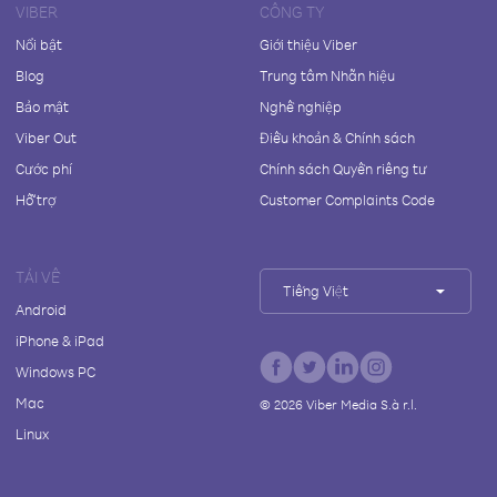
VIBER
CÔNG TY
Nổi bật
Giới thiệu Viber
Blog
Trung tâm Nhãn hiệu
Bảo mật
Nghề nghiệp
Viber Out
Điều khoản & Chính sách
Cước phí
Chính sách Quyền riêng tư
Hỗ trợ
Customer Complaints Code
TẢI VỀ
Tiếng Việt
Android
iPhone & iPad
Windows PC
Mac
©
2026
Viber Media S.à r.l.
Linux