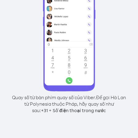
Quay số từ bàn phím quay số của Viber.
Để gọi Hà Lan
từ Polynesia thuộc Pháp, hãy quay số như
sau:
+
+
31
Số điện thoại trong nước